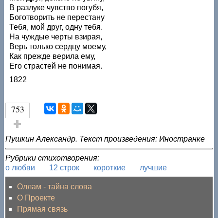
В разлуке чувство погубя,
Боготворить не перестану
Тебя, мой друг, одну тебя.
На чуждые черты взирая,
Верь только сердцу моему,
Как прежде верила ему,
Его страстей не понимая.
1822
753
Голос за!
Пушкин Александр. Текст произведения: Иностранке
Рубрики стихотворения:
о любви
12 строк
короткие
лучшие
Оллам - тайна слова
О Проекте
Прямая связь