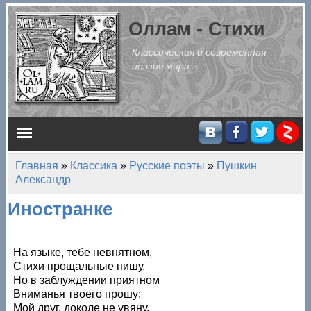
Перейти к основному содержанию
Оллам - Стихи
Классическая и современная
поэзия мира
Главное меню
Главная
»
Классика
»
Русские поэты
»
Пушкин
Вы здесь
Александр
Иностранке
На языке, тебе невнятном,
Стихи прощальные пишу,
Но в заблуждении приятном
Вниманья твоего прошу:
Мой друг, доколе не увяну,