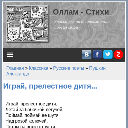
Перейти к основному содержанию
Оллам - Стихи
Классическая и современная
поэзия мира
Главное меню
Главная
»
Классика
»
Русские поэты
»
Пушкин
Вы здесь
Александр
Играй, прелестное дитя...
Играй, прелестное дитя,
Летай за бабочкой летучей,
Поймай, поймай ее шутя
Над розой колючей,
Потом на волю отпустя.