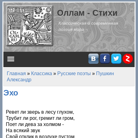
Перейти к основному содержанию
Оллам - Стихи
Классическая и современная
поэзия мира
Главное меню
Главная
»
Классика
»
Русские поэты
»
Пушкин
Вы здесь
Александр
Эхо
Ревет ли зверь в лесу глухом,
Трубит ли рог, гремит ли гром,
Поет ли дева за холмом -
На всякий звук
Свой отклик в воздухе пустом