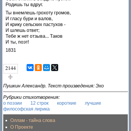
Родишь ты вдруг.
Ты внемлешь грохоту громов,
И гласу бури и валов,
И крику сельских пастухов -
И шлешь ответ;
Тебе ж нет отзыва... Таков
И ты, поэт!
1831
2144
Голос за!
Пушкин Александр. Текст произведения: Эхо
Рубрики стихотворения:
о поэзии
12 строк
короткие
лучшие
философская лирика
Оллам - тайна слова
О Проекте