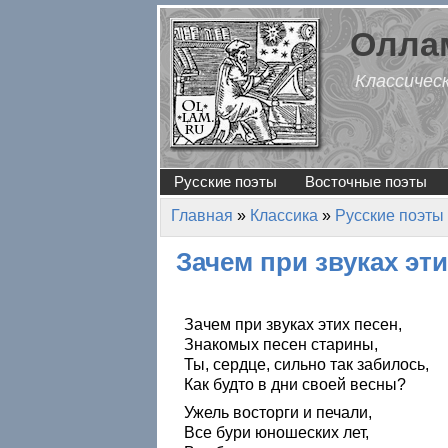
Перейти к основному содержанию
Оллам
Классичес
Русские поэты
Восточные поэты
Главная
»
Классика
»
Русские поэты
Вы здесь
Зачем при звуках эт
Зачем при звуках этих песен,
Знакомых песен старины,
Ты, сердце, сильно так забилось,
Как будто в дни своей весны?
Ужель восторги и печали,
Все бури юношеских лет,