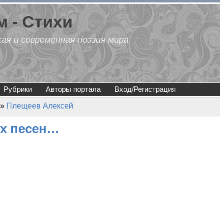
 - Стихи
кая и современная поэзия мира
Рубрики
Авторы портала
Вход/Регистрация
»
Плещеев Алексей
их песен…