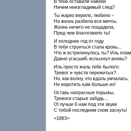
В тебе оставили навеки
Ничем неизгладимый след?
Ты жарко верило, любило –
Но жизнь разбила все мечты.
Жизнь ничего не пощадила,
Пред чем благоговело ты!
И холоднее год от году
В тебе струиться стала кровь…
Что ж встрепенулось ты? Иль плам
Давно угасший, вспыхнул вновь?
Иль просто жаль тебе былого:
Тревог и чувств пережитых?
Но, как волну, что вдаль умчалась,
Не воротить нам больше их!
Оставь напрасные порывы,
Тревоги старые забудь…
О! лучше б нам под эти звуки
С тобой последним сном заснуть!
<1863>