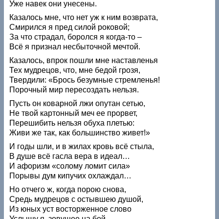
Уже навек они унесены.
Казалось мне, что нет уж к ним возврата,
Смирился я пред силой роковой;
За что страдал, боролся я когда-то –
Всё я признал несбыточной мечтой.
Казалось, впрок пошли мне наставленья
Тех мудрецов, что, мне бедой грозя,
Твердили: «Брось безумные стремленья!
Порочный мир пересоздать нельзя.
Пусть он коварной лжи опутан сетью,
Не твой картонный меч ее прорвет,
Перешибить нельзя обуха плетью:
Живи же так, как большинство живет!»
И годы шли, и в жилах кровь всё стыла,
В душе всё гасла вера в идеал…
И афоризм «солому ломит сила»
Порывы дум кипучих охлаждал…
Но отчего ж, когда порою снова,
Средь мудрецов с остывшею душой,
Из юных уст восторженное слово
Услышу я, зовущее на бой,