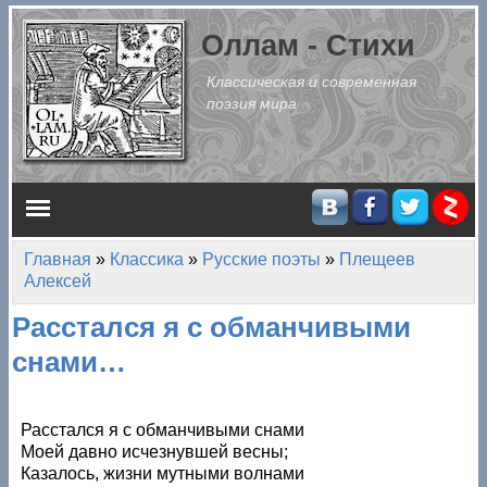
Перейти к основному содержанию
Оллам - Стихи
Классическая и современная
поэзия мира
Главное меню
Главная
»
Классика
»
Русские поэты
»
Плещеев
Вы здесь
Алексей
Расстался я с обманчивыми
снами…
Расстался я с обманчивыми снами
Моей давно исчезнувшей весны;
Казалось, жизни мутными волнами