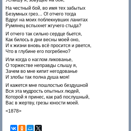
На честный бой, во имя тех забытых
Безумных грез… О! отчего тогда
Вдруг на моих поблекнувших ланитах
Румянец вспыхнет жгучего стыда?
И отчего так сильно сердце бьется,
Как билось в дни весны моей оно,
И к жизни вновь всё просится и рвется,
Что в глубине его погребено?
Или когда о наглом ликованье,
О торжестве неправды слышу я,
Зачем во мне кипит негодованье
И злобы так полна душа моя!
И кажется мне пошлостью бездушной
Вся эта мудрость опытных людей,
Которой я принес, как раб послушный,
Вас в жертву, грезы юности моей.
<1878>