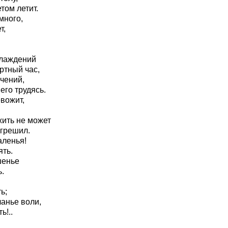
том летит.
много,
т,
слаждений
ертный час,
учений,
его трудясь.
вожит,
жить не может
 грешил.
аленья!
ять.
шенье
.
ь;
ланье воли,
ь!..