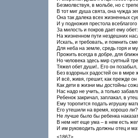
Безмолвствуя, в мольбе, но с трепе
В тот миг душа свята, она чужда зе
Она так далека всех жизненных суе
И у подножия престола всеблагого
За милость и покров дает ему обет:
На жизненном пути нездешних на
Искать, и требовать, и помнить см
Для неба на земле, средь горя и м
Прожить всегда в добре, для ближн
Но человека здесь мир суетный тре
Тяжел обет души!.. Его он позабыл,
Без вздорных радостей он в мире 
И всё, живя, грешит, как прежде он
Как дети в жизни мы достойны сож
Нас надо не учить, а только забавл
Ребенок закричал, заплакал, в уте
Ему торопится подать игрушку мать
Его утешили на время, хорошо ли?
Не лучше было бы ребенка наказат
В нем нет еще ума – в нем есть же
И им руководить должны отец и мат
<1867>