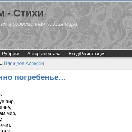
 - Стихи
кая и современная поэзия мира
Рубрики
Авторы портала
Вход/Регистрация
»
Плещеев Алексей
анно погребенье…
е
ув пир,
енье,
ам мир,
у,
лчит,
толу,