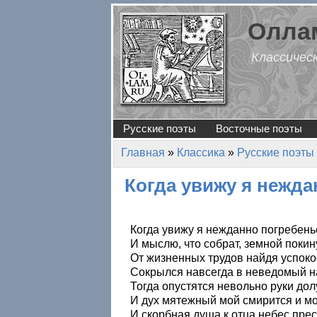
Перейти к основному содержанию
Оллам
Классичес
Русские поэты
Восточные поэты
Главная
»
Классика
»
Русские поэты
Вы здесь
Когда увижу я нежд
Когда увижу я нежданно погребень
И мыслю, что собрат, земной покин
От жизненных трудов найдя успоко
Сокрылся навсегда в неведомый н
Тогда опустятся невольно руки дол
И дух мятежный мой смирится и мо
И скорбная душа к отца небес прес