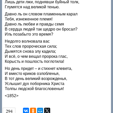
Лишь дети лжи, поднявши буйный толк,
Глумятся над великой тенью.
Давно ль он словом пламенным карал
Тебя, изнеженное племя!
Давно ль любви и правды семя
В сердца людей так щедро он бросал?
Иль позабыто это время?
Недолго волновала вас
Тех слов пророческая сила;
Дымятся снова злу кадила;
И всё, о чем вещал пророка глас,
Корысть и пошлость поглотила!
Но день придет – и стихнет клевета,
И вместо криков озлобленья,
В тот день великий возрожденья,
Услышит дух поборника Христа
Толпы людской благословенья!
<1852>
294