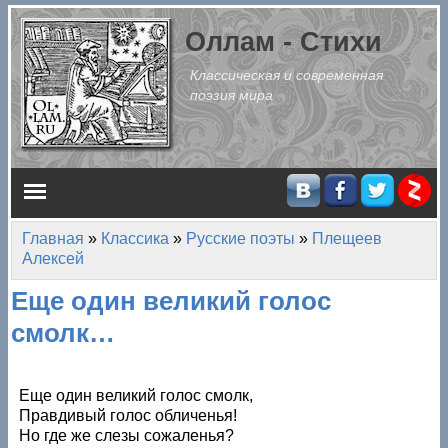
Перейти к основному содержанию
Оллам - Стихи
Классическая и современная
поэзия мира
Главное меню
Главная
»
Классика
»
Русские поэты
»
Плещеев
Вы здесь
Алексей
Еще один великий голос
смолк…
Еще один великий голос смолк,
Правдивый голос обличенья!
Но где же слезы сожаленья?