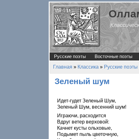
Перейти к основному содержанию
Оллам
Классичес
Русские поэты
Восточные поэты
Главная
»
Классика
»
Русские поэты
Вы здесь
Зеленый шум
Идет-гудет Зеленый Шум,
Зеленый Шум, весенний шум!
Играючи, расходится
Вдруг ветер верховой:
Качнет кусты ольховые,
Подымет пыль цветочную,