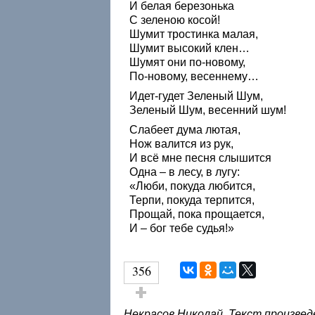
И белая березонька
С зеленою косой!
Шумит тростинка малая,
Шумит высокий клен…
Шумят они по-новому,
По-новому, весеннему…
Идет-гудет Зеленый Шум,
Зеленый Шум, весенний шум!
Слабеет дума лютая,
Нож валится из рук,
И всё мне песня слышится
Одна – в лесу, в лугу:
«Люби, покуда любится,
Терпи, покуда терпится,
Прощай, пока прощается,
И – бог тебе судья!»
356
Голос за!
Некрасов Николай. Текст произвед