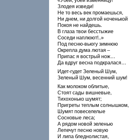
«Убей, убей изменницу!
Злодея изведи!
Не то весь век промаешься,
Ни днем, ни долгой ноченькой
Покоя не найдешь.
В глаза твои бесстыжие
Соседи наплюют!..»
Под песню-вьюгу зимнюю
Окрепла дума лютая –
Припас я вострый нож…
Да вдруг весна подкралася…
Идет-гудет Зеленый Шум,
Зеленый Шум, весенний шум!
Как молоком облитые,
Стоят сады вишневые,
Тихохонько шумят;
Пригреты теплым солнышком,
Шумят повеселелые
Сосновые леса;
А рядом новой зеленью
Лепечут песню новую
И липа бледнолистая,