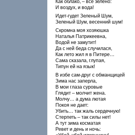
Как облако, – всё зелено:
И воздух, и вода!
Идет-гудет Зеленый Шум,
Зеленый Шум, весенний шум!
Скромна моя хозяюшка
Наталья Патрикеевна,
Водой не замутит!
Да с ней беда случилася,
Как лето жил я в Питере…
Сама сказала, глупая,
Типун ей на язык!
В избе сам-друг с обманщицей
Зима нас заперла,
В мои глаза суровые
Глядит – молчит жена.
Молчу… а дума лютая
Покоя не дает:
Убить… так жаль сердечную!
Стерпеть – так силы нет!
А тут зима косматая
Ревет и день и ночь: