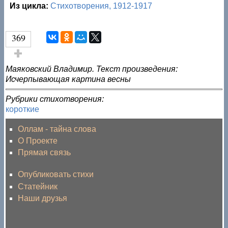
Из цикла:
Стихотворения, 1912-1917
369
Голос за!
Маяковский Владимир. Текст произведения:
Исчерпывающая картина весны
Рубрики стихотворения:
короткие
Оллам - тайна слова
О Проекте
Прямая связь
Опубликовать стихи
Статейник
Наши друзья