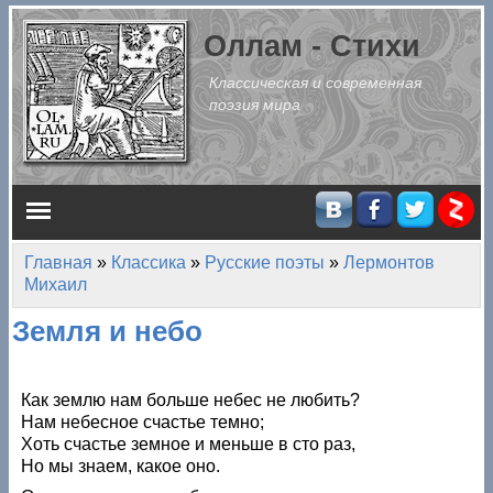
Перейти к основному содержанию
Оллам - Стихи
Классическая и современная
поэзия мира
Главное меню
Главная
»
Классика
»
Русские поэты
»
Лермонтов
Вы здесь
Михаил
Земля и небо
Как землю нам больше небес не любить?
Нам небесное счастье темно;
Хоть счастье земное и меньше в сто раз,
Но мы знаем, какое оно.