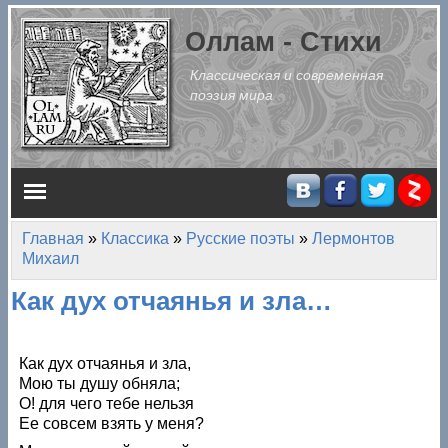
Перейти к основному содержанию
Оллам - Стихи
Классическая и современная
поэзия мира
Главное меню
Главная
»
Классика
»
Русские поэты
»
Лермонтов
Вы здесь
Михаил
Как дух отчаянья и зла…
Как дух отчаянья и зла,
Мою ты душу обняла;
О! для чего тебе нельзя
Ее совсем взять у меня?