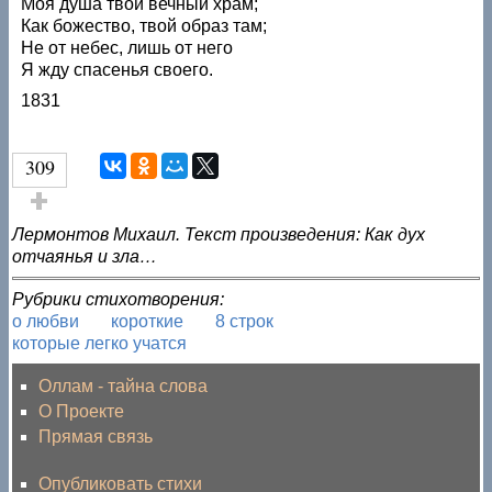
Моя душа твой вечный храм;
Как божество, твой образ там;
Не от небес, лишь от него
Я жду спасенья своего.
1831
309
Голос за!
Лермонтов Михаил. Текст произведения: Как дух
отчаянья и зла…
Рубрики стихотворения:
о любви
короткие
8 строк
которые легко учатся
Оллам - тайна слова
О Проекте
Прямая связь
Опубликовать стихи