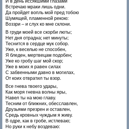
И в день иссякшими глазами
Встречаю мраки лишь одни.
Да пройдет вопль мой пред тобою
Шумящей, пламенной рекою:
Воззри – и слух ко мне склони.
В груди моей все скорби люты;
Нет дня отрадна; нет минуты;
Теснится в сердце мук собор.
Уже, к веселью не способен,
Я бледен, мертвецам подобен;
Уже ко гробу шаг мой скор;
Уже в моих я равен силах
С забвенными давно в могилах,
От коих отвратил ты взор.
Все гнева твоего удары,
Как моря гневна волны яры,
Навел ты на мою главу.
Тесним от ближних, обесславлен,
Друзьями презрен и оставлен,
Средь кровных чуждым я живу.
В одре, как в гробе, истлеваю;
Но руки к небу воздеваю: