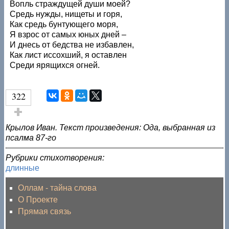
Вопль страждущей души моей?
Средь нужды, нищеты и горя,
Как средь бунтующего моря,
Я взрос от самых юных дней –
И днесь от бедства не избавлен,
Как лист иссохший, я оставлен
Среди ярящихся огней.
322
Голос за!
Крылов Иван. Текст произведения: Ода, выбранная из
псалма 87-го
Рубрики стихотворения:
длинные
Оллам - тайна слова
О Проекте
Прямая связь