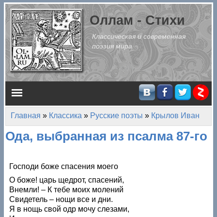
Перейти к основному содержанию
Оллам - Стихи
Классическая и современная
поэзия мира
Главное меню
Главная
»
Классика
»
Русские поэты
»
Крылов Иван
Вы здесь
Ода, выбранная из псалма 87-го
Господи боже спасения моего
О боже! царь щедрот, спасений,
Внемли! – К тебе моих молений
Свидетель – нощи все и дни.
Я в нощь свой одр мочу слезами,