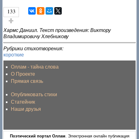
133
Голос за!
Хармс Даниил. Текст произведения: Виктору
Владимировичу Хлебникову
Рубрики стихотворения:
короткие
Оллам - тайна слова
О Проекте
Прямая связь
Опубликовать стихи
Статейник
Наши друзья
Поэтический портал Оллам
. Электронная онлайн публикация