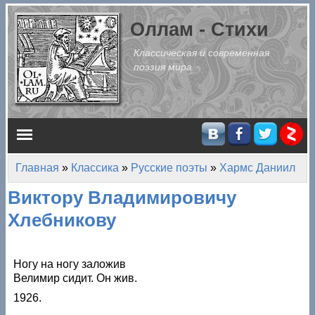
Перейти к основному содержанию
Оллам - Стихи
Классическая и современная
поэзия мира
Главное меню
Главная
»
Классика
»
Русские поэты
»
Хармс Даниил
Вы здесь
Виктору Владимировичу
Хлебникову
Ногу на ногу заложив
Велимир сидит. Он жив.
1926.