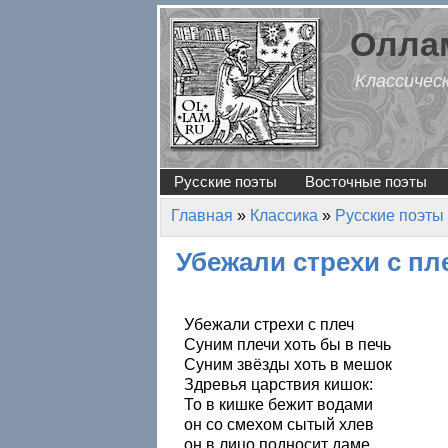
Перейти к основному содержанию
Оллам
Классичес
Русские поэты
Восточные поэты
Главная
»
Классика
»
Русские поэты
Вы здесь
Убежали стрехи с п
Убежали стрехи с плеч
Суним плечи хоть бы в печь
Суним звёзды хоть в мешок
Здревья царствия кишок:
То в кишке бежит водами
он со смехом сытый хлев
он в лицо подносит даме