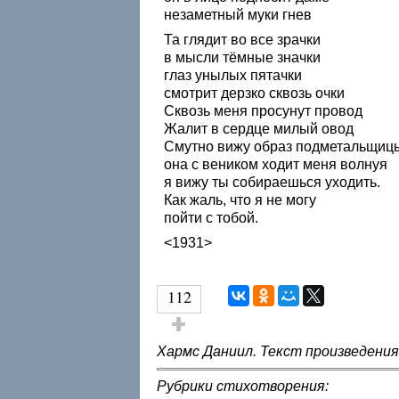
незаметный муки гнев
Та глядит во все зрачки
в мысли тёмные значки
глаз унылых пятачки
смотрит дерзко сквозь очки
Сквозь меня просунут провод
Жалит в сердце милый овод
Смутно вижу образ подметальщиц
она с веником ходит меня волнуя
я вижу ты собираешься уходить.
Как жаль, что я не могу
пойти с тобой.
<1931>
112
Голос за!
Хармс Даниил. Текст произведения
Рубрики стихотворения: