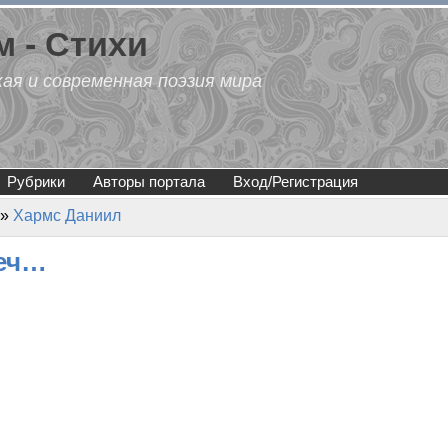
 - Стихи
кая и современная поэзия мира
Рубрики
Авторы портала
Вход/Регистрация
»
Хармс Даниил
леч…