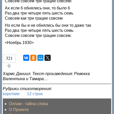
Совсем совсем три грации совсем!
Ах если б обнялись они, то было б
Раз два три четыре пять шесть семь
Совсем как три грации совсем
Но если бы и не обнялись бы они то даже так
Раз два три четыре пять шесть семь
Совсем совсем три грации совсем.
<Ноябрь 1930>
321
Голос за!
Хармс Даниил. Текст произведения: Ревекка
Валентина и Тамара…
Рубрики стихотворения:
короткие
12 строк
Оллам - тайна слова
О Проекте