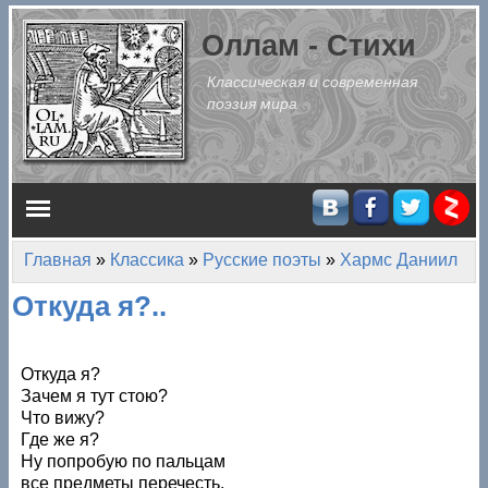
Перейти к основному содержанию
Оллам - Стихи
Классическая и современная
поэзия мира
Главное меню
Главная
»
Классика
»
Русские поэты
»
Хармс Даниил
Вы здесь
Откуда я?..
Откуда я?
Зачем я тут стою?
Что вижу?
Где же я?
Ну попробую по пальцам
все предметы перечесть.