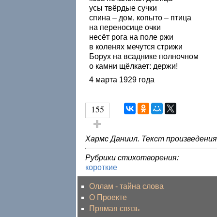
усы твёрдые сучки
спина – дом, копыто – птица
на переносице очки
несёт рога на поле ржи
в коленях мечутся стрижи
Борух на всаднике полночном
о камни щёлкает: держи!
4 марта 1929 года
155
Голос за!
Хармс Даниил. Текст произведени
Рубрики стихотворения:
короткие
Оллам - тайна слова
О Проекте
Прямая связь