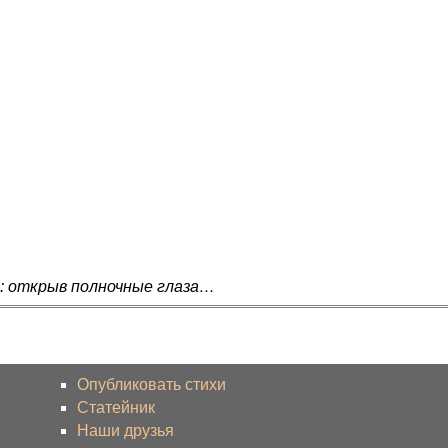
я: открыв полночные глаза…
Опубликовать стихи
Статейник
Наши друзья