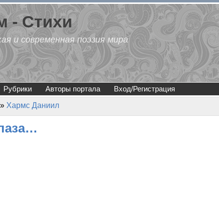
 - Стихи
кая и современная поэзия мира
Рубрики
Авторы портала
Вход/Регистрация
»
Хармс Даниил
глаза…