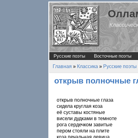
Перейти к основному содержанию
Оллам
Классичес
Русские поэты
Восточные поэты
Главная
»
Классика
»
Русские поэты
Вы здесь
открыв полночные 
открыв полночные глаза
сидела круглая коза
её суставы костяные
висели дудками в темноте
рога сердечком завитые
пером стояли на плите
коза печальная девица