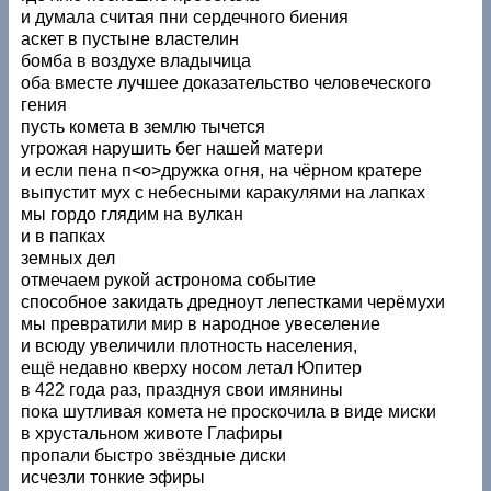
и думала считая пни сердечного биения
аскет в пустыне властелин
бомба в воздухе владычица
оба вместе лучшее доказательство человеческого
гения
пусть комета в землю тычется
угрожая нарушить бег нашей матери
и если пена п<о>дружка огня, на чёрном кратере
выпустит мух с небесными каракулями на лапках
мы гордо глядим на вулкан
и в папках
земных дел
отмечаем рукой астронома событие
способное закидать дредноут лепестками черёмухи
мы превратили мир в народное увеселение
и всюду увеличили плотность населения,
ещё недавно кверху носом летал Юпитер
в 422 года раз, празднуя свои имянины
пока шутливая комета не проскочила в виде миски
в хрустальном животе Глафиры
пропали быстро звёздные диски
исчезли тонкие эфиры