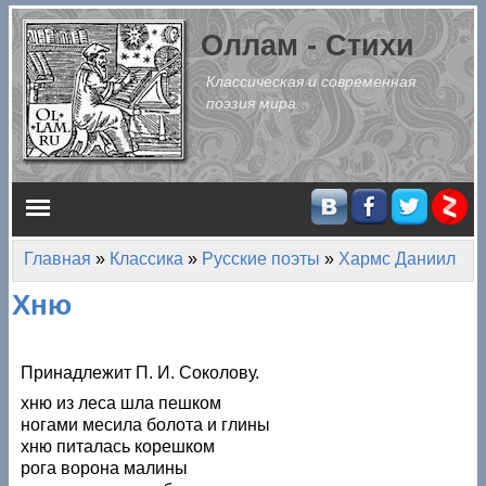
Перейти к основному содержанию
Оллам - Стихи
Классическая и современная
поэзия мира
Главное меню
Главная
»
Классика
»
Русские поэты
»
Хармс Даниил
Вы здесь
Хню
Принадлежит П. И. Соколову.
хню из леса шла пешком
ногами месила болота и глины
хню питалась корешком
рога ворона малины