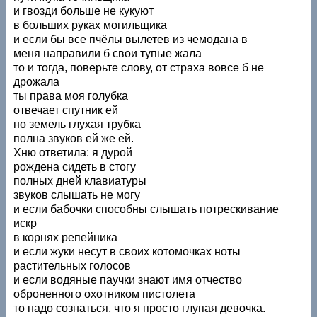
и гвозди больше не кукуют
в больших руках могильщика
и если бы все пчёлы вылетев из чемодана в
меня направили б свои тупые жала
то и тогда, поверьте слову, от страха вовсе б не
дрожала
ты права моя голубка
отвечает спутник ей
но земель глухая трубка
полна звуков ей же ей.
Хню ответила: я дурой
рождена сидеть в стогу
полных дней клавиатуры
звуков слышать не могу
и если бабочки способны слышать потрескивание
искр
в корнях репейника
и если жуки несут в своих котомочках ноты
растительных голосов
и если водяные паучки знают имя отчество
оброненного охотником пистолета
то надо сознаться, что я просто глупая девочка.