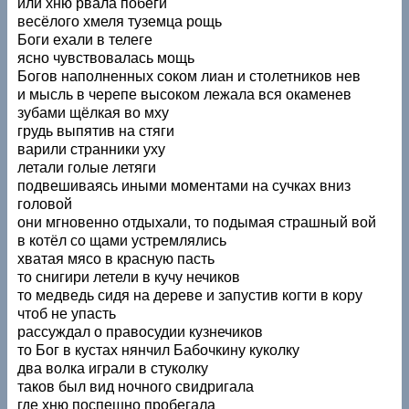
или хню рвала побеги
весёлого хмеля туземца рощь
Боги ехали в телеге
ясно чувствовалась мощь
Богов наполненных соком лиан и столетников нев
и мысль в черепе высоком лежала вся окаменев
зубами щёлкая во мху
грудь выпятив на стяги
варили странники уху
летали голые летяги
подвешиваясь иными моментами на сучках вниз
головой
они мгновенно отдыхали, то подымая страшный вой
в котёл со щами устремлялись
хватая мясо в красную пасть
то снигири летели в кучу нечиков
то медведь сидя на дереве и запустив когти в кору
чтоб не упасть
рассуждал о правосудии кузнечиков
то Бог в кустах нянчил Бабочкину куколку
два волка играли в стуколку
таков был вид ночного свидригала
где хню поспешно пробегала