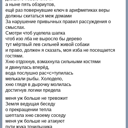
а ныне пять обэриутов,
ещё раз повернувшие ключ в арифметиках веры
должны скитаться меж домами
За нарушение привычных правил рассуждения о
смыслах.
Смотри чтоб уцелела шапка
чтоб изо лба не выросло бы дерево
тут мёртвый лев сильней живой собаки
и право, должен я сказать, моя изба не посещается
гостями.
Хню отдохнув, взмахнула сильными костями
и двинулась вперёд,
вода послушно рас<с>тупилась
мелькали рыбы. Холодело,
хню глядя в дырочку молилась
достигнув логики предела
меня уж больше не тревожит
Земля ведущая беседу
о прекращении тепла
шептала хню своему соседу
меня уж больше не атакуют
пути жука точильщика