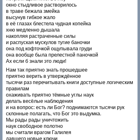
окно стыдливое растворилось
в траве бежала змейка
высунув гибкое жало
в её глазах блестела чудная копейка
хню медленно дышала
накопляя растраченные силы
и распуская мускулов тугие баночки
она под кофточкой ощупывала груди
она вообще была прелестной паночкой
Ах если б знали это люди!
Нам так приятно знать прошедшее
приятно верить в утверждённое
тысячи раз перечитывать книги доступные логическим
правилам
охаживать приятно тёмные углы наук
делать весёлые наблюдения
и на вопрос: есть ли Бог? поднимаются тысячи рук
склонные полагать, что Бог это выдумка.
Мы рады рады уничтожить
наук свободное полотно
мы считали врагом Галилея
давшего новые ключи