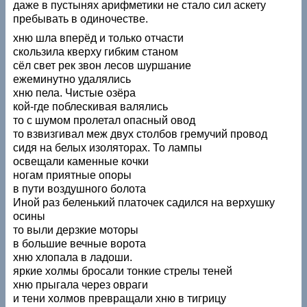
даже в пустынях арифметики не стало сил аскету
пребывать в одиночестве.
хню шла вперёд и только отчасти
скользила кверху гибким станом
сёл свет рек звон лесов шуршание
ежеминутно удалялись
хню пела. Чистые озёра
кой-где поблескивая валялись
то с шумом пролетал опасный овод
то взвизгивал меж двух столбов гремучий провод
сидя на белых изоляторах. То лампы
освещали каменные кочки
ногам приятные опоры
в пути воздушного болота
Иной раз беленький платочек садился на верхушку
осины
то выли дерзкие моторы
в большие вечные ворота
хню хлопала в ладоши.
яркие холмы бросали тонкие стрелы теней
хню прыгала через овраги
и тени холмов превращали хню в тигрицу