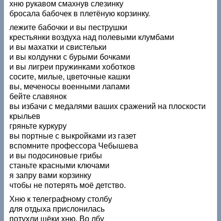
хню рукавом смахнув слезинку
бросала бабочек в плетёную корзинку.
лежите бабочки и вы пеструшки
крестьянки воздуха над полевыми клумбами
и вы махатки и свистельки
и вы колдунки с бурыми бочками
и вы лигреи пружинками хоботков
сосите, милые, цветочные кашки
вы, меченосы военными лапами
бейте славянок
вы избачи с медалями ваших сражений на плоскости
крыльев
гряньте куркуру
вы портные с выкройками из газет
вспомните профессора Чебышева
и вы подосиновые грибы
станьте красными ключами
я запру вами корзинку
чтобы не потерять моё детство.
Хню к телеграфному столбу
для отдыха прислонилась
потухли щёки хню. Во лбу