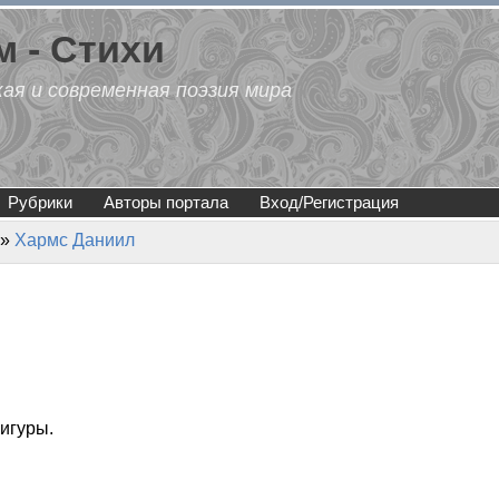
 - Стихи
кая и современная поэзия мира
Рубрики
Авторы портала
Вход/Регистрация
»
Хармс Даниил
игуры.