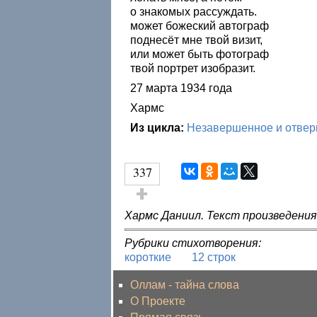
о знакомых рассуждать.
может божеский автограф
поднесёт мне твой визит,
или может быть фотограф
твой портрет изобразит.
27 марта 1934 года
Хармс
Из цикла:
Незавершенное и отвер
337
Голос за!
Хармс Даниил. Текст произведени
Рубрики стихотворения:
короткие
12 строк
Оллам - тайна слова
О Проекте