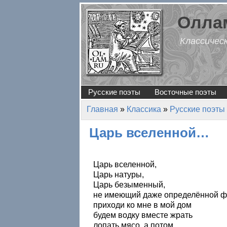
Перейти к основному содержанию
Оллам
Классичес
Русские поэты
Восточные поэты
Главная
»
Классика
»
Русские поэты
Вы здесь
Царь вселенной…
Царь вселенной,
Царь натуры,
Царь безыменный,
не имеющий даже определённой ф
приходи ко мне в мой дом
будем водку вместе жрать
лопать мясо, а потом