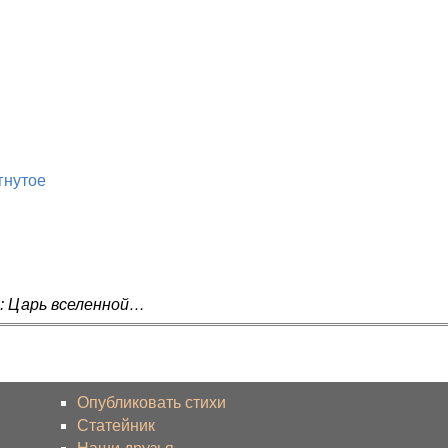
гнутое
я: Царь вселенной…
Опубликовать стихи
Статейник