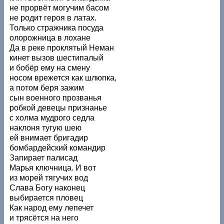
не прорвёт могучим басом
не родит героя в латах.
Только стражника посуда
олорожница в лохане
Да в реке проклятый Неман
кинет вызов шестипалый
и бобёр ему на смену
носом врежется как шлюпка,
а потом беря зажим
сын военного прозванья
робкой девецы признанье
с холма мудрого седла
наклоня тугую шею
ей внимает бригадир
бомбардейский командир
Запирает палисад
Марья ключница. И вот
из морей тягучих вод
Слава Богу наконец
выбирается пловец
Как народ ему лепечет
и трясётся на него