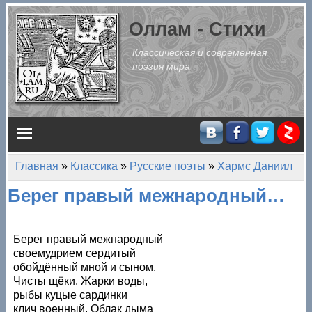
Перейти к основному содержанию
Оллам - Стихи
Классическая и современная
поэзия мира
Главное меню
Главная
»
Классика
»
Русские поэты
»
Хармс Даниил
Вы здесь
Берег правый межнародный…
Берег правый межнародный
своемудрием сердитый
обойдённый мной и сыном.
Чисты щёки. Жарки воды,
рыбы куцые сардинки
клич военный. Облак дыма