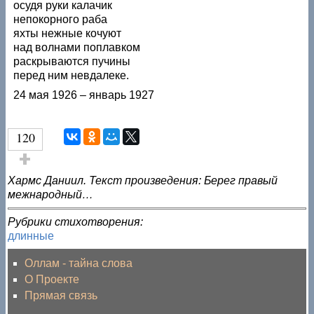
осудя руки калачик
непокорного раба
яхты нежные кочуют
над волнами поплавком
раскрываются пучины
перед ним невдалеке.
24 мая 1926 – январь 1927
120
Голос за!
Хармс Даниил. Текст произведения: Берег правый
межнародный…
Рубрики стихотворения:
длинные
Оллам - тайна слова
О Проекте
Прямая связь