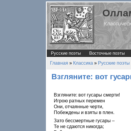
Перейти к основному содержанию
Оллам
Классичес
Русские поэты
Восточные поэты
Главная
»
Классика
»
Русские поэты
Вы здесь
Взгляните: вот гусар
Взгляните: вот гусары смерти!
Игрою ратных перемен
Они, отчаянные черти,
Побеждены и взяты в плен.
Зато бессмертные гусары –
Те не сдаются никогда;