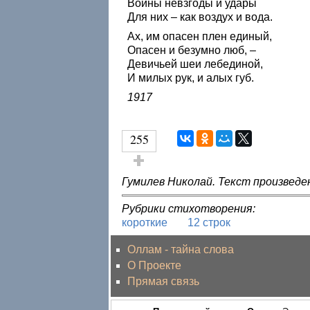
Войны невзгоды и удары
Для них – как воздух и вода.
Ах, им опасен плен единый,
Опасен и безумно люб, –
Девичьей шеи лебединой,
И милых рук, и алых губ.
1917
255
Голос за!
Гумилев Николай. Текст произведен
Рубрики стихотворения:
короткие
12 строк
Оллам - тайна слова
О Проекте
Прямая связь