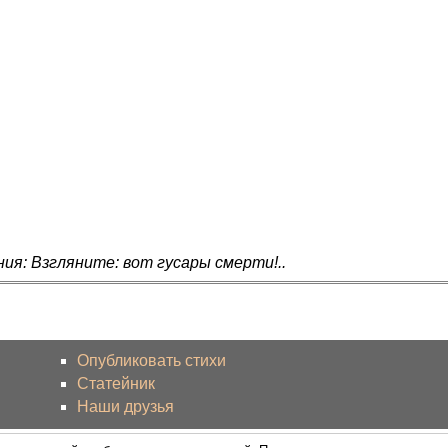
ия: Взгляните: вот гусары смерти!..
Опубликовать стихи
Статейник
Наши друзья