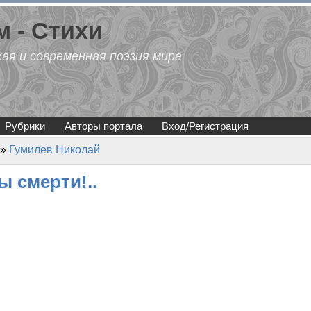
 - Стихи
кая и современная поэзия мира
Рубрики
Авторы портала
Вход/Регистрация
»
Гумилев Николай
ы смерти!..