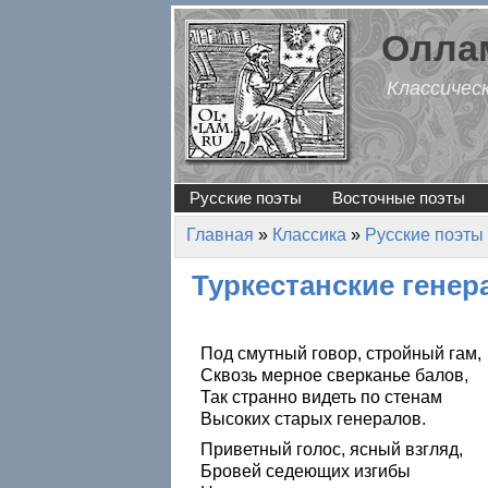
Перейти к основному содержанию
Оллам
Классичес
Русские поэты
Восточные поэты
Главная
»
Классика
»
Русские поэты
Вы здесь
Туркестанские гене
Под смутный говор, стройный гам,
Сквозь мерное сверканье балов,
Так странно видеть по стенам
Высоких старых генералов.
Приветный голос, ясный взгляд,
Бровей седеющих изгибы