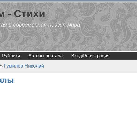
 - Стихи
кая и современная поэзия мира
Рубрики
Авторы портала
Вход/Регистрация
»
Гумилев Николай
ралы