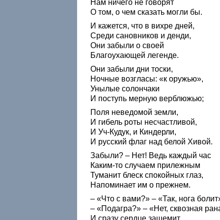
Нам ничего не говорят
О том, о чем сказать могли бы.
И кажется, что в вихре дней,
Среди сановников и денди,
Они забыли о своей
Благоухающей легенде.
Они забыли дни тоски,
Ночные возгласы: «к оружью»,
Унылые солончаки
И поступь мерную верблюжью;
Поля неведомой земли,
И гибель роты несчастливой,
И Уч-Кудук, и Киндерли,
И русский флаг над белой Хивой.
Забыли? – Нет! Ведь каждый час
Каким-то случаем прилежным
Туманит блеск спокойных глаз,
Напоминает им о прежнем.
– «Что с вами?» – «Так, нога болит
– «Подагра?» – «Нет, сквозная рана
И сразу сердце защемит