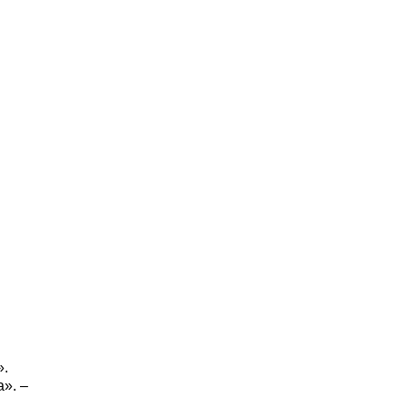
».
». –