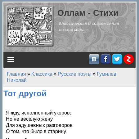
Перейти к основному содержанию
Оллам - Стихи
Классическая и современная
поэзия мира
Главное меню
Главная
»
Классика
»
Русские поэты
»
Гумилев
Вы здесь
Николай
Тот другой
Я жду, исполненный укоров:
Но не веселую жену
Для задушевных разговоров
О том, что было в старину.