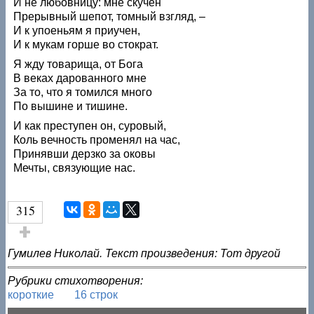
И не любовницу: мне скучен
Прерывный шепот, томный взгляд, –
И к упоеньям я приучен,
И к мукам горше во стократ.
Я жду товарища, от Бога
В веках дарованного мне
За то, что я томился много
По вышине и тишине.
И как преступен он, суровый,
Коль вечность променял на час,
Принявши дерзко за оковы
Мечты, связующие нас.
315
Голос за!
Гумилев Николай. Текст произведения: Тот другой
Рубрики стихотворения:
короткие
16 строк