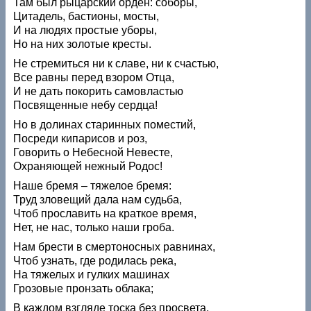
Там был рыцарский орден: соборы,
Цитадель, бастионы, мосты,
И на людях простые уборы,
Но на них золотые кресты.
Не стремиться ни к славе, ни к счастью,
Все равны перед взором Отца,
И не дать покорить самовластью
Посвященные небу сердца!
Но в долинах старинных поместий,
Посреди кипарисов и роз,
Говорить о Небесной Невесте,
Охраняющей нежный Родос!
Наше бремя – тяжелое бремя:
Труд зловещий дала нам судьба,
Чтоб прославить на краткое время,
Нет, не нас, только наши гроба.
Нам брести в смертоносных равнинах,
Чтоб узнать, где родилась река,
На тяжелых и гулких машинах
Грозовые пронзать облака;
В каждом взгляде тоска без просвета,