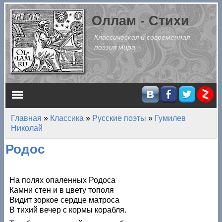
Перейти к основному содержанию
Оллам - Стихи
Классическая и современная
поэзия мира
Главное меню
Главная
»
Классика
»
Русские поэты
»
Гумилев
Вы здесь
Николай
Родос
На полях опаленных Родоса
Камни стен и в цвету тополя
Видит зоркое сердце матроса
В тихий вечер с кормы корабля.