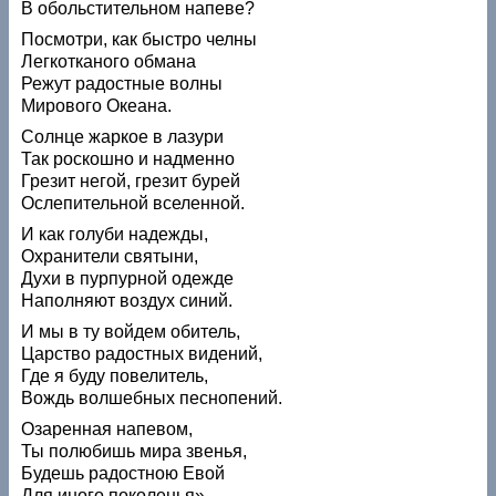
В обольстительном напеве?
Посмотри, как быстро челны
Легкотканого обмана
Режут радостные волны
Мирового Океана.
Солнце жаркое в лазури
Так роскошно и надменно
Грезит негой, грезит бурей
Ослепительной вселенной.
И как голуби надежды,
Охранители святыни,
Духи в пурпурной одежде
Наполняют воздух синий.
И мы в ту войдем обитель,
Царство радостных видений,
Где я буду повелитель,
Вождь волшебных песнопений.
Озаренная напевом,
Ты полюбишь мира звенья,
Будешь радостною Евой
Для иного поколенья».