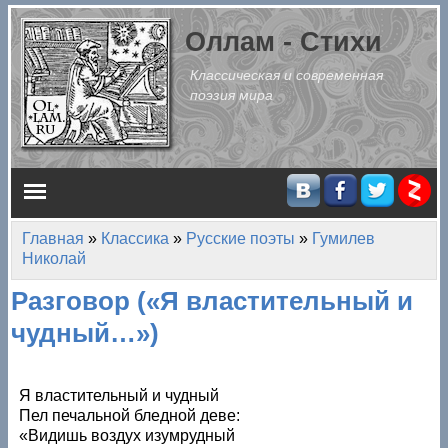
Перейти к основному содержанию
Оллам - Стихи
Классическая и современная
поэзия мира
Главное меню
Главная
»
Классика
»
Русские поэты
»
Гумилев
Вы здесь
Николай
Разговор («Я властительный и
чудный…»)
Я властительный и чудный
Пел печальной бледной деве:
«Видишь воздух изумрудный