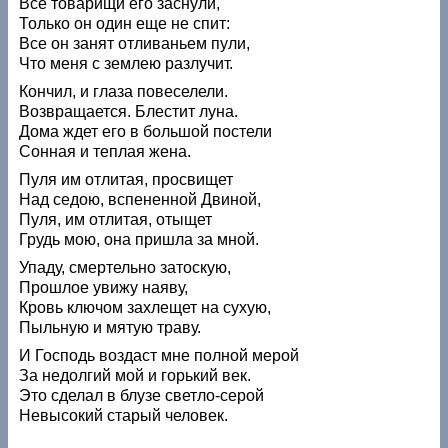
Все товарищи его заснули,
Только он один еще не спит:
Все он занят отливаньем пули,
Что меня с землею разлучит.
Кончил, и глаза повеселели.
Возвращается. Блестит луна.
Дома ждет его в большой постели
Сонная и теплая жена.
Пуля им отлитая, просвищет
Над седою, вспененной Двиной,
Пуля, им отлитая, отыщет
Грудь мою, она пришла за мной.
Упаду, смертельно затоскую,
Прошлое увижу наяву,
Кровь ключом захлещет на сухую,
Пыльную и мятую траву.
И Господь воздаст мне полной мерой
За недолгий мой и горький век.
Это сделал в блузе светло-серой
Невысокий старый человек.