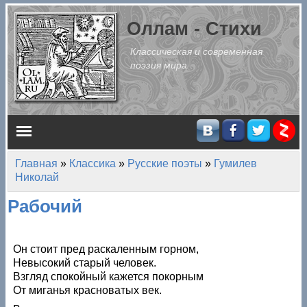
Перейти к основному содержанию
Оллам - Стихи
Классическая и современная
поэзия мира
Главное меню
Главная
»
Классика
»
Русские поэты
»
Гумилев
Вы здесь
Николай
Рабочий
Он стоит пред раскаленным горном,
Невысокий старый человек.
Взгляд спокойный кажется покорным
От миганья красноватых век.