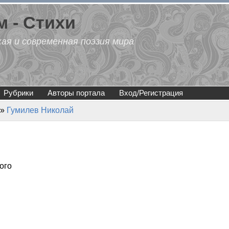
 - Стихи
кая и современная поэзия мира
Рубрики
Авторы портала
Вход/Регистрация
»
Гумилев Николай
ого