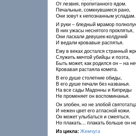
От лезвия, пропитанного ядом.
Печальные, сомкнувшиеся рано,
Они зовут к непознанным усладам.
И руки – бледный мрамор полнолу
В них ужасы неснятого проклятья,
Они ласкали девушек-колдуний
И ведали кровавые распятья.
Ему в веках достался странный жр
Служить мечтой убийцы и поэта,
Быть может, как родился он – на н
Кровавая растаяла комета.
В его душе столетние обиды,
В его душе печали без названья.
На все сады Мадонны и Киприды
Не променяет он воспоминанья.
Он злобен, но не злобой святотатц
И нежен цвет его атласной кожи.
Он может улыбаться и смеяться,
Но плакать… плакать больше он не
Из цикла:
Жемчуга