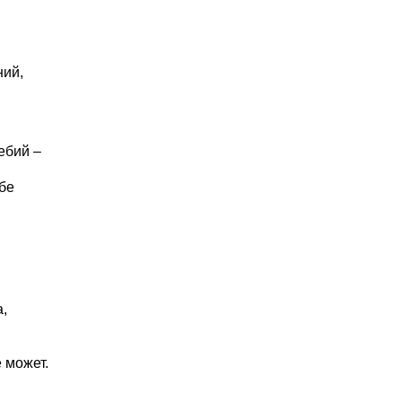
ний,
ебий –
ебе
а,
 может.