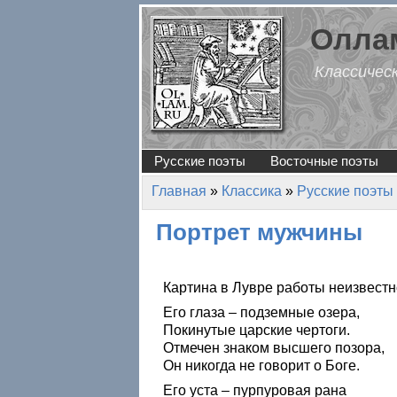
Перейти к основному содержанию
Оллам
Классичес
Русские поэты
Восточные поэты
Главная
»
Классика
»
Русские поэты
Вы здесь
Портрет мужчины
Картина в Лувре работы неизвестн
Его глаза – подземные озера,
Покинутые царские чертоги.
Отмечен знаком высшего позора,
Он никогда не говорит о Боге.
Его уста – пурпуровая рана