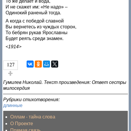
То же делает и вода,
И не скажет им: «Не надо» –
Одинокий раненый тогда.
А когда с победой славной
Вы вернетесь из чуждых сторон,
То бебрян рукав Ярославны
Будет реять среди знамен.
<1914>
127
Голос за!
Гумилев Николай. Текст произведения: Ответ сестры
милосердия
Рубрики стихотворения:
длинные
Оллам - тайна слова
О Проекте
Прямая связь