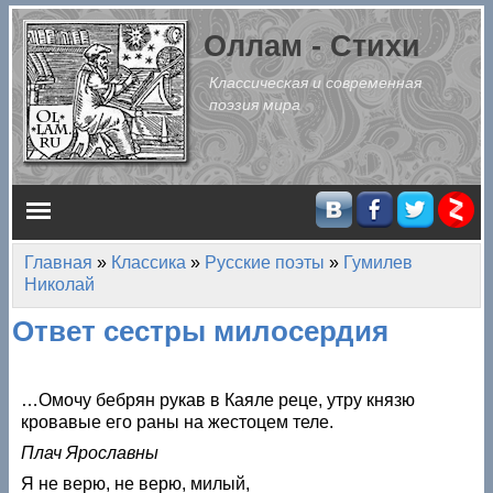
Перейти к основному содержанию
Оллам - Стихи
Классическая и современная
поэзия мира
Главное меню
Главная
»
Классика
»
Русские поэты
»
Гумилев
Вы здесь
Николай
Ответ сестры милосердия
…Омочу бебрян рукав в Каяле реце, утру князю
кровавые его раны на жестоцем теле.
Плач Ярославны
Я не верю, не верю, милый,