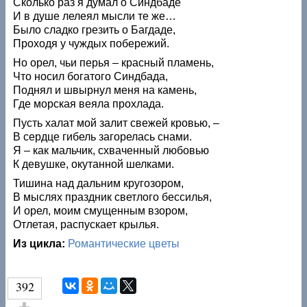
Сколько раз я думал о Синдбаде
И в душе лелеял мысли те же…
Было сладко грезить о Багдаде,
Проходя у чуждых побережий.
Но орел, чьи перья – красный пламень,
Что носил богатого Синдбада,
Поднял и швырнул меня на камень,
Где морская веяла прохлада.
Пусть халат мой залит свежей кровью, –
В сердце гибель загорелась снами.
Я – как мальчик, схваченный любовью
К девушке, окутанной шелками.
Тишина над дальним кругозором,
В мыслях праздник светлого бессилья,
И орел, моим смущенным взором,
Отлетая, распускает крылья.
Из цикла:
Романтические цветы
392