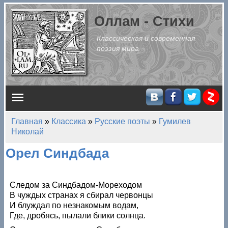
Перейти к основному содержанию
Оллам - Стихи
Классическая и современная
поэзия мира
Главное меню
Главная
»
Классика
»
Русские поэты
»
Гумилев
Вы здесь
Николай
Орел Синдбада
Следом за Синдбадом-Мореходом
В чуждых странах я сбирал червонцы
И блуждал по незнакомым водам,
Где, дробясь, пылали блики солнца.