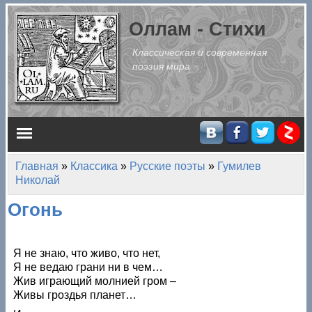
Перейти к основному содержанию
Оллам - Стихи
Классическая и современная
поэзия мира
Главное меню
Главная
»
Классика
»
Русские поэты
»
Гумилев
Вы здесь
Николай
Огонь
Я не знаю, что живо, что нет,
Я не ведаю грани ни в чем…
Жив играющий молнией гром –
Живы гроздья планет…