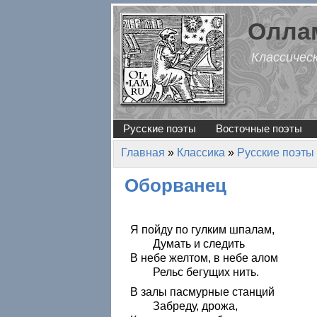
Перейти к основному содержанию
Оллам
Классичес
Русские поэты
Восточные поэты
Главная
»
Классика
»
Русские поэты
Вы здесь
Оборванец
Я пойду по гулким шпалам,
Думать и следить
В небе желтом, в небе алом
Рельс бегущих нить.
В залы пасмурные станций
Забреду, дрожа,