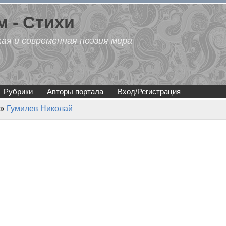
 - Стихи
кая и современная поэзия мира
Рубрики
Авторы портала
Вход/Регистрация
»
Гумилев Николай