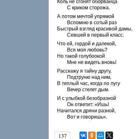
Коль не сгонят оборванца
С криком сторожа.
А потом мечтой упрямой
Вспомню в сотый раз
Быстрый взгляд красивой дамы,
Севшей в первый класс.
Что ей, гордой и далекой,
Вся моя любовь?
Но такой голубоокой
Мне не видеть вновь!
Расскажу я тайну другу,
Подтруню над ним,
В теплый час, когда по лугу
Вечер стелет дым.
И с улыбкой безобразной
Он ответит: «Ишь!
Начитался дряни разной,
Вот и говоришь».
137