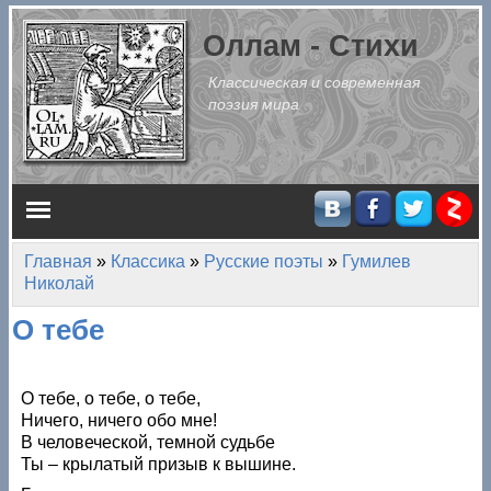
Перейти к основному содержанию
Оллам - Стихи
Классическая и современная
поэзия мира
Главное меню
Главная
»
Классика
»
Русские поэты
»
Гумилев
Вы здесь
Николай
О тебе
О тебе, о тебе, о тебе,
Ничего, ничего обо мне!
В человеческой, темной судьбе
Ты – крылатый призыв к вышине.