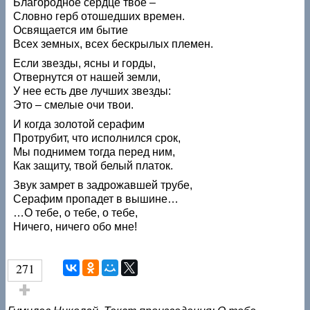
Благородное сердце твое –
Словно герб отошедших времен.
Освящается им бытие
Всех земных, всех бескрылых племен.
Если звезды, ясны и горды,
Отвернутся от нашей земли,
У нее есть две лучших звезды:
Это – смелые очи твои.
И когда золотой серафим
Протрубит, что исполнился срок,
Мы поднимем тогда перед ним,
Как защиту, твой белый платок.
Звук замрет в задрожавшей трубе,
Серафим пропадет в вышине…
…О тебе, о тебе, о тебе,
Ничего, ничего обо мне!
271
Голос за!