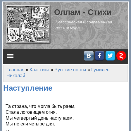
Перейти к основному содержанию
Оллам - Стихи
Классическая и современная
поэзия мира
Главное меню
Главная
»
Классика
»
Русские поэты
»
Гумилев
Вы здесь
Николай
Наступление
Та страна, что могла быть раем,
Стала логовищем огня,
Мы четвертый день наступаем,
Мы не ели четыре дня.