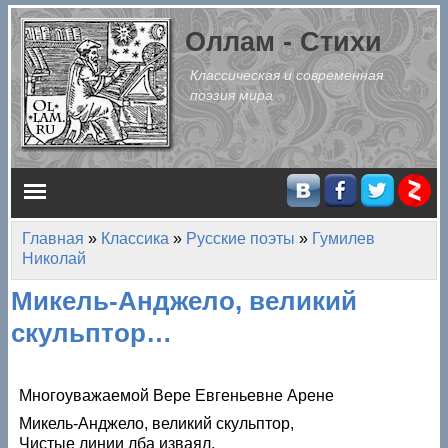
Перейти к основному содержанию
Оллам - Стихи
Классическая и современная
поэзия мира
Главное меню
Главная
»
Классика
»
Русские поэты
»
Гумилев
Вы здесь
Николай
Микель-Анджело, великий
скульптор…
Многоуважаемой Вере Евгеньевне Арене
Микель-Анджело, великий скульптор,
Чистые линии лба изваял.