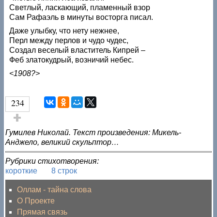
Светлый, ласкающий, пламенный взор
Сам Рафаэль в минуты восторга писал.
Даже улыбку, что нету нежнее,
Перл между перлов и чудо чудес,
Создал веселый властитель Кипрей –
Феб златокудрый, возничий небес.
<1908?>
234
Голос за!
Гумилев Николай. Текст произведения: Микель-
Анджело, великий скульптор…
Рубрики стихотворения:
короткие
8 строк
Оллам - тайна слова
О Проекте
Прямая связь