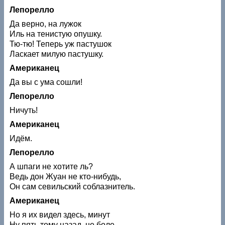
Лепорелло
Да верно, на лужок
Иль на тенистую опушку.
Тю-тю! Теперь уж пастушок
Ласкает милую пастушку.
Американец
Да вы с ума сошли!
Лепорелло
Ничуть!
Американец
Идём.
Лепорелло
А шпаги не хотите ль?
Ведь дон Жуан не кто-нибудь,
Он сам севильский соблазнитель.
Американец
Но я их видел здесь, минут
Ну пять тому назад, не боле…