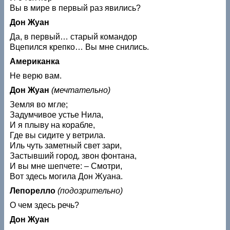
Вы в мире в первый раз явились?
Дон Жуан
Да, в первый… старый командор
Вцепился крепко… Вы мне снились.
Американка
Не верю вам.
Дон Жуан
(мечтательно)
Земля во мгле;
Задумчивое устье Нила,
И я плыву на корабле,
Где вы сидите у ветрила.
Иль чуть заметный свет зари,
Застывший город, звон фонтана,
И вы мне шепчете: – Смотри,
Вот здесь могила Дон Жуана.
Лепорелло
(подозрительно)
О чем здесь речь?
Дон Жуан