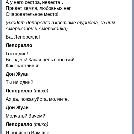
А у него сестра, невеста…
Привет, земля, любовных нег
Очаровательное место!
(Входят Лепорелло в костюме туриста, за ним
Американец и Американка)
Ба, Лепорелло!
Лепорелло
Господин!
Вы здесь! Какая цепь событий!
Как счастлив я!..
Дон Жуан
Ты не один?
Лепорелло
(тихо)
Ах да, пожалуйста, молчите.
Дон Жуан
Молчать? Зачем?
Лепорелло
(тихо)
Я объясню Вам всё…