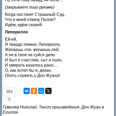
(закрывает лицо руками)
Когда настанет Страшный Суд,
Что я моей отвечу Полли?
Идём, идём скорей.
Лепорелло
Ей-ей,
Я твердо помню: Лепорелло,
Желаешь спи, желаешь пей,
А не в свое не суйся дело.
И был я счастлив, сыт и пьян,
И умирать казалось рано…
О, как хотел бы я, декан,
Опять служить у Дон Жуана!
161
Голос за!
Гумилев Николай. Текст произведения: Дон-Жуан в
Египте