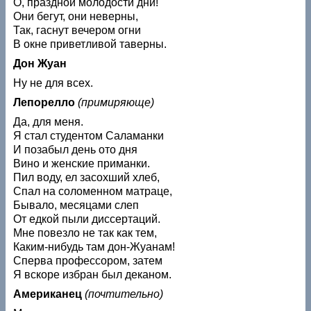
О, праздной молодости дни!
Они бегут, они неверны,
Так, гаснут вечером огни
В окне приветливой таверны.
Дон Жуан
Ну не для всех.
Лепорелло
(примиряюще)
Да, для меня.
Я стал студентом Саламанки
И позабыл день ото дня
Вино и женские приманки.
Пил воду, ел засохший хлеб,
Спал на соломенном матраце,
Бывало, месяцами слеп
От едкой пыли диссертаций.
Мне повезло не так как тем,
Каким-нибудь там дон-Жуанам!
Сперва профессором, затем
Я вскоре избран был деканом.
Американец
(почтительно)