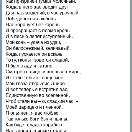
Как призрачен туман молочный,
Когда в него вас вводит друг
Для наслаждений, в час урочный.
Победоносная любовь
Нас коронует без короны
И превращает в пламя кровь
И в песню лепет иступленный.
Мой конь – удача из удач,
Он белоснежный, величавый,
Когда пускается он вскачь,
То гул копыт зовется славой.
Я был в аду, я сатане
Смотрел в лицо, и вновь я в мире,
И стало только слаще мне,
Мои глаза открылись шире.
И вот теперь я встретил вас,
Единственную во вселенной,
Чтоб стали вы – о, сладкий час! –
Моей царицею и пленной.
Я опьянен, я вас люблю,
Так только боги были пьяны.
Как будет сладко кораблю
Нас уносить в иные страны.