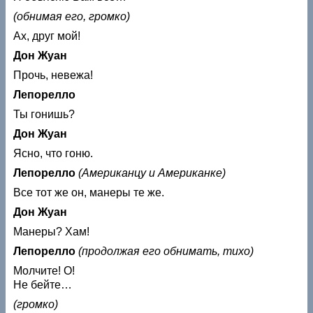
(обнимая его, громко)
Ах, друг мой!
Дон Жуан
Прочь, невежа!
Лепорелло
Ты гонишь?
Дон Жуан
Ясно, что гоню.
Лепорелло
(Американцу и Американке)
Все тот же он, манеры те же.
Дон Жуан
Манеры? Хам!
Лепорелло
(продолжая его обнимать, тихо)
Молчите! О!
Не бейте…
(громко)