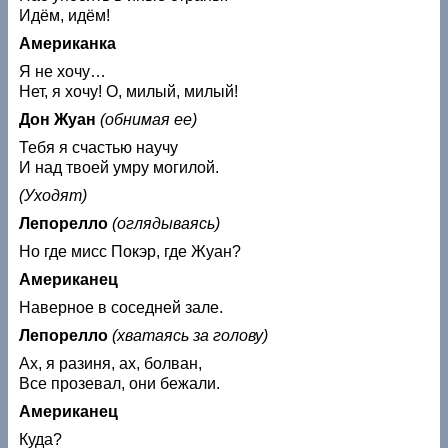
Идём, идём!
Американка
Я не хочу…
Нет, я хочу! О, милый, милый!
Дон Жуан
(обнимая ее)
Тебя я счастью научу
И над твоей умру могилой.
(Уходят)
Лепорелло
(оглядываясь)
Но где мисс Покэр, где Жуан?
Американец
Наверное в соседней зале.
Лепорелло
(хватаясь за голову)
Ах, я разиня, ах, болван,
Все прозевал, они бежали.
Американец
Куда?