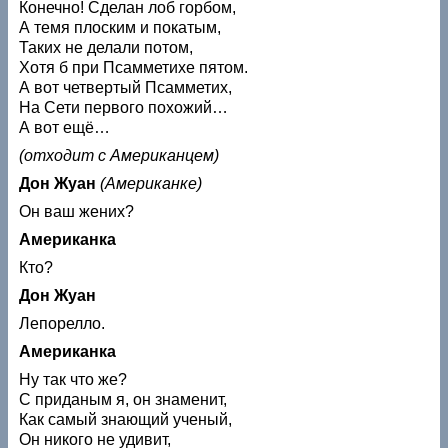
Конечно! Сделан лоб горбом,
А темя плоским и покатым,
Таких не делали потом,
Хотя б при Псамметихе пятом.
А вот четвертый Псамметих,
На Сети первого похожий…
А вот ещё…
(отходит с Американцем)
Дон Жуан
(Американке)
Он ваш жених?
Американка
Кто?
Дон Жуан
Лепорелло.
Американка
Ну так что же?
С приданым я, он знаменит,
Как самый знающий ученый,
Он никого не удивит,