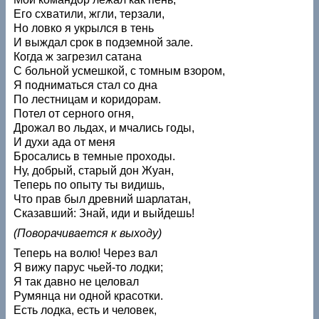
Его схватили, жгли, терзали,
Но ловко я укрылся в тень
И выждал срок в подземной зале.
Когда ж загрезил сатана
С больной усмешкой, с томным взором,
Я подниматься стал со дна
По лестницам и коридорам.
Потел от серного огня,
Дрожал во льдах, и мчались годы,
И духи ада от меня
Бросались в темные проходы.
Ну, добрый, старый дон Жуан,
Теперь по опыту ты видишь,
Что прав был древний шарлатан,
Сказавший: Знай, иди и выйдешь!
(Поворачивается к выходу)
Теперь на волю! Через вал
Я вижу парус чьей-то лодки;
Я так давно не целовал
Румянца ни одной красотки.
Есть лодка, есть и человек,