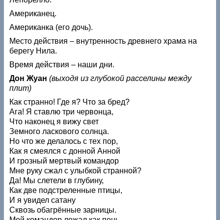
Американец.
Американка (его дочь).
Место действия – внутренность древнего храма на
берегу Нила.
Время действия – наши дни.
Дон Жуан
(выходя из глубокой расселины между
плит)
Как странно! Где я? Что за бред?
Ага! Я ставлю три червонца,
Что наконец я вижу свет
Земного ласкового солнца.
Но что же делалось с тех пор,
Как я смеялся с донной Анной
И грозный мертвый командор
Мне руку сжал с улыбкой странной?
Да! Мы слетели в глубину,
Как две подстреленные птицы,
И я увидел сатану
Сквозь обагрённые зарницы.
Мой командор лежал как пень,