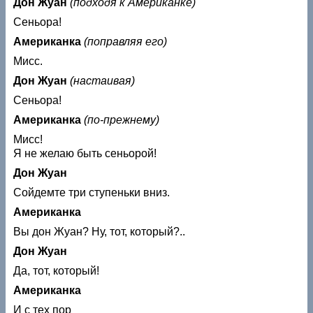
Дон Жуан
(подходя к Американке)
Сеньора!
Американка
(поправляя его)
Мисс.
Дон Жуан
(настаивая)
Сеньора!
Американка
(по-прежнему)
Мисс!
Я не желаю быть сеньорой!
Дон Жуан
Сойдемте три ступеньки вниз.
Американка
Вы дон Жуан? Ну, тот, который?..
Дон Жуан
Да, тот, который!
Американка
И с тех пор