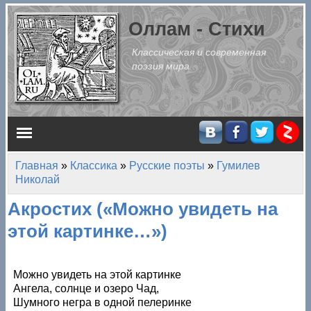
Перейти к основному содержанию
Оллам - Стихи
Классическая и современная
поэзия мира
Главное меню
Главная
»
Классика
»
Русские поэты
»
Гумилев
Вы здесь
Николай
Акростих («Можно увидеть на
этой картинке…»)
Можно увидеть на этой картинке
Ангела, солнце и озеро Чад,
Шумного негра в одной пелеринке