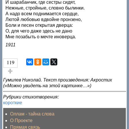
И шарабанчик, где сестры сидят,
Нежные, стройные, словно былинки.
А надо всем поднимается сердце,
Лютой любовью вдвойне пронзено,
Боли и песен открытая дверца:
О, для чего даже здесь не дано
Мне позабыть о мечте иноверца.
1911
119
Голос за!
Гумилев Николай. Текст произведения: Акростих
(«Можно увидеть на этой картинке…»)
Рубрики стихотворения:
короткие
Оллам - тайна слова
О Проекте
Прямая связь