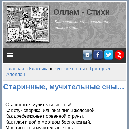
Перейти к основному содержанию
Оллам - Стихи
Классическая и современная
поэзия мира
Главное меню
Главная
»
Классика
»
Русские поэты
»
Григорьев
Вы здесь
Аполлон
Старинные, мучительные сны…
Старинные, мучительные сны!
Как стук сверчка, иль визг пилы железной,
Как дребезжанье порванной струны,
Как плач и вой о мертвом бесполезный,
Мне тягостны мучительные сны.