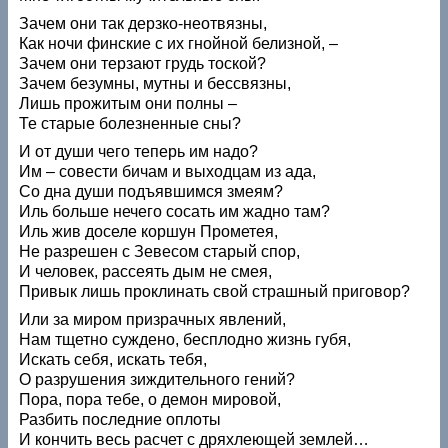
Зачем они так дерзко-неотвязны,
Как ночи финские с их гнойной белизной, –
Зачем они терзают грудь тоской?
Зачем безумны, мутны и бессвязны,
Лишь прожитым они полны –
Те старые болезненные сны?
И от души чего теперь им надо?
Им – совести бичам и выходцам из ада,
Со дна души подъявшимся змеям?
Иль больше нечего сосать им жадно там?
Иль жив доселе коршун Прометея,
Не разрешен с Зевесом старый спор,
И человек, рассеять дым не смея,
Привык лишь проклинать свой страшный приговор?
Или за миром призрачных явлений,
Нам тщетно суждено, бесплодно жизнь губя,
Искать себя, искать тебя,
О разрушения зиждительного гений?
Пора, пора тебе, о демон мировой,
Разбить последние оплоты
И кончить весь расчет с дряхлеющей землей…