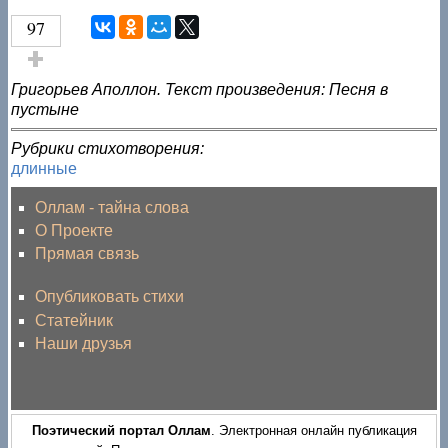
97
Голос за!
Григорьев Аполлон. Текст произведения: Песня в
пустыне
Рубрики стихотворения:
длинные
Оллам - тайна слова
О Проекте
Прямая связь
Опубликовать стихи
Статейник
Наши друзья
Поэтический портал Оллам
. Электронная онлайн публикация