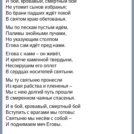
И бой, кровавый, смертный бой
Не утомит сынов избранья;
Во брани падших ждёт покой
В святом краю обетованья.
Мы по пескам пустым идём,
Палимы знойными лучами,
Но указующим столпом
Егова сам идёт пред нами.
Егова с нами – он живёт,
И крепче каменной твердыни,
Несокрушим его оплот
В сердцах носителей святыни.
Мы ту святыню пронесли
Из края рабства и плененья –
Мы с нею долгий путь прошли
В смиренном чаяньи спасенья.
И в бой, кровавый, смертный бой
Вступить с врагами мы готовы:
Святыню мы несём с собой –
И поднимаем меч Еговы.