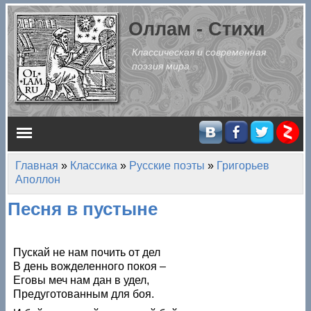
Перейти к основному содержанию
Оллам - Стихи
Классическая и современная
поэзия мира
Главное меню
Главная
»
Классика
»
Русские поэты
»
Григорьев
Вы здесь
Аполлон
Песня в пустыне
Пускай не нам почить от дел
В день вожделенного покоя –
Еговы меч нам дан в удел,
Предуготованным для боя.