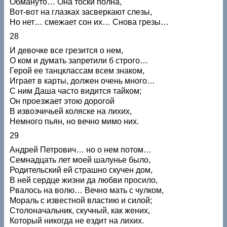
Обмануто… Она тоски полна,
Вот-вот на глазках засверкают слезы,
Но нет… смежает сон их… Снова грезы…
28
И девочке все грезится о нем,
О ком и думать запретили б строго…
Герой ее танцклассам всем знаком,
Играет в карты, должен очень много…
С ним Даша часто видится тайком;
Он проезжает этою дорогой
В извозчичьей коляске на лихих,
Немного пьян, но вечно мимо них.
29
Андрей Петрович… но о нем потом…
Семнадцать лет моей шалунье было,
Родительский ей страшно скучен дом,
В ней сердце жизни да любви просило,
Рвалось на волю… Вечно мать с чулком,
Мораль с известной властию и силой;
Столоначальник, скучный, как жених,
Который никогда не ездит на лихих.