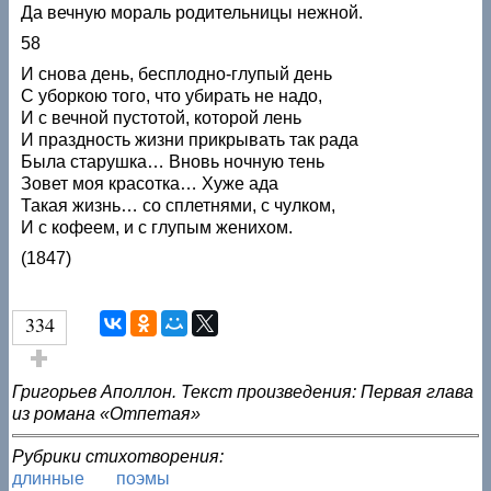
Да вечную мораль родительницы нежной.
58
И снова день, бесплодно-глупый день
С уборкою того, что убирать не надо,
И с вечной пустотой, которой лень
И праздность жизни прикрывать так рада
Была старушка… Вновь ночную тень
Зовет моя красотка… Хуже ада
Такая жизнь… со сплетнями, с чулком,
И с кофеем, и с глупым женихом.
(1847)
334
Голос за!
Григорьев Аполлон. Текст произведения: Первая глава
из романа «Отпетая»
Рубрики стихотворения:
длинные
поэмы