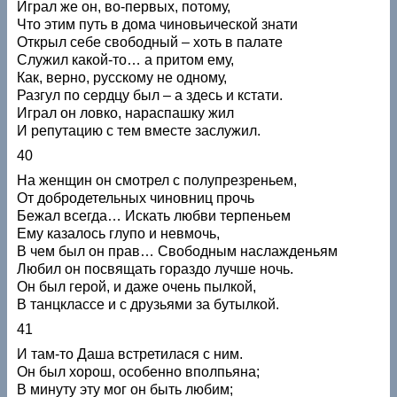
Играл же он, во-первых, потому,
Что этим путь в дома чиновьической знати
Открыл себе свободный – хоть в палате
Служил какой-то… а притом ему,
Как, верно, русскому не одному,
Разгул по сердцу был – а здесь и кстати.
Играл он ловко, нараспашку жил
И репутацию с тем вместе заслужил.
40
На женщин он смотрел с полупрезреньем,
От добродетельных чиновниц прочь
Бежал всегда… Искать любви терпеньем
Ему казалось глупо и невмочь,
В чем был он прав… Свободным наслажденьям
Любил он посвящать гораздо лучше ночь.
Он был герой, и даже очень пылкой,
В танцклассе и с друзьями за бутылкой.
41
И там-то Даша встретилася с ним.
Он был хорош, особенно вполпьяна;
В минуту эту мог он быть любим;