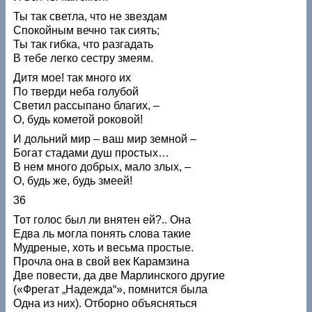
Ты так светла, что не звездам
Спокойным вечно так сиять;
Ты так гибка, что разгадать
В тебе легко сестру змеям.
Дитя мое! так много их
По тверди неба голубой
Светил рассыпано благих, –
О, будь кометой роковой!
И дольний мир – ваш мир земной –
Богат стадами душ простых…
В нем много добрых, мало злых, –
О, будь же, будь змеей!
36
Тот голос был ли внятен ей?.. Она
Едва ль могла понять слова такие
Мудреные, хоть и весьма простые.
Прочла она в свой век Карамзина
Две повести, да две Марлинского другие
(«Фрегат „Надежда“», помнится была
Одна из них). Отборно объясняться