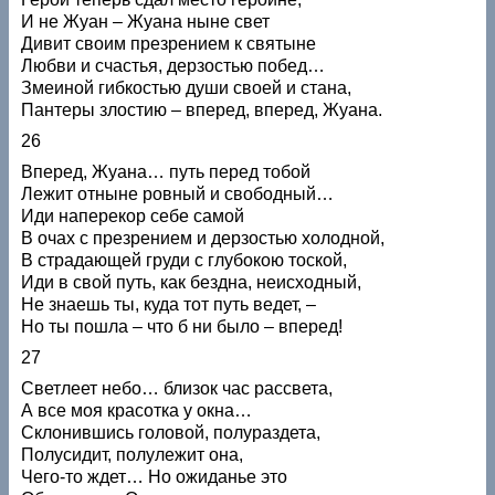
И не Жуан – Жуана ныне свет
Дивит своим презрением к святыне
Любви и счастья, дерзостью побед…
Змеиной гибкостью души своей и стана,
Пантеры злостию – вперед, вперед, Жуана.
26
Вперед, Жуана… путь перед тобой
Лежит отныне ровный и свободный…
Иди наперекор себе самой
В очах с презрением и дерзостью холодной,
В страдающей груди с глубокою тоской,
Иди в свой путь, как бездна, неисходный,
Не знаешь ты, куда тот путь ведет, –
Но ты пошла – что б ни было – вперед!
27
Светлеет небо… близок час рассвета,
А все моя красотка у окна…
Склонившись головой, полураздета,
Полусидит, полулежит она,
Чего-то ждет… Но ожиданье это