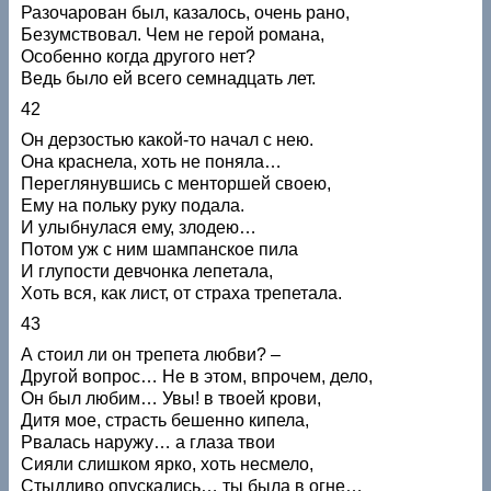
Разочарован был, казалось, очень рано,
Безумствовал. Чем не герой романа,
Особенно когда другого нет?
Ведь было ей всего семнадцать лет.
42
Он дерзостью какой-то начал с нею.
Она краснела, хоть не поняла…
Переглянувшись с менторшей своею,
Ему на польку руку подала.
И улыбнулася ему, злодею…
Потом уж с ним шампанское пила
И глупости девчонка лепетала,
Хоть вся, как лист, от страха трепетала.
43
А стоил ли он трепета любви? –
Другой вопрос… Не в этом, впрочем, дело,
Он был любим… Увы! в твоей крови,
Дитя мое, страсть бешенно кипела,
Рвалась наружу… а глаза твои
Сияли слишком ярко, хоть несмело,
Стыдливо опускались… ты была в огне…