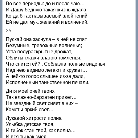
Во все периоды: до и после чаю…
И Дашу бедную такая жизнь ждала,
Когда б так называемый злой гений
Ей не дал мук, желаний и волнений.
35
Пускай она заснула – в ней не спят
Безумные, тревожные волненья;
Уста полураскрытые дрожат,
Облиты глазки влагою томленья.
Что снится ей?.. Соблазна полные виденья
Над нею видимо летают и кружат…
А чей-то голос слышен из-за дали,
Исполненный таинственной печали.
Дитя мое! очей твоих
Так влажно-бархатен привет…
Не звездный свет сияет в них –
Кометы яркий свет…
Лукавой хитрости полна
Улыбка детская твоя,
И гибок стан твой, как волна…
И вся ты как змея.