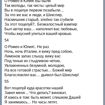
О Ро́мео и Юлия! Вы были
Так молоды, так чисты: целый мир
Вы в поцелуе первом позабыли…
За что же вас и люди, и Шекспир,
Насмешник старый, злобно так сгубили
За этот поцелуй?.. Безжалостный вампир
Был автор ваш… наполнил вас любовью,
Чтобы вкусней упиться вашей кровью.
54
О Ромео и Юлия!.. Не раз
Ночь, ночь Италии, я вижу пред собою,
Лимонов запах слышу, вижу вас
Под тенью их стыдливою четою,
Увлажненных безумной, молодою,
На все готовой страстью… Божий мир
Благословлял вас… дьявол был Шекспир!
55
Вот поцелуй куда красотки нашей
Завел меня… Что делать? виноват,
И каюсь в том: быть может, слишком Дашей
Я занимаюсь… Но часы летят,