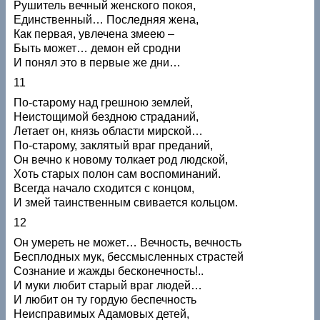
Рушитель вечный женского покоя,
Единственный… Последняя жена,
Как первая, увлечена змеею –
Быть может… демон ей сродни
И понял это в первые же дни…
11
По-старому над грешною землей,
Неистощимой бездною страданий,
Летает он, князь области мирской…
По-старому, заклятый враг преданий,
Он вечно к новому толкает род людской,
Хоть старых полон сам воспоминаний.
Всегда начало сходится с концом,
И змей таинственным свивается кольцом.
12
Он умереть не может… Вечность, вечность
Бесплодных мук, бессмысленных страстей
Сознание и жажды бесконечность!..
И муки любит старый враг людей…
И любит он ту гордую беспечность
Неисправимых Адамовых детей,