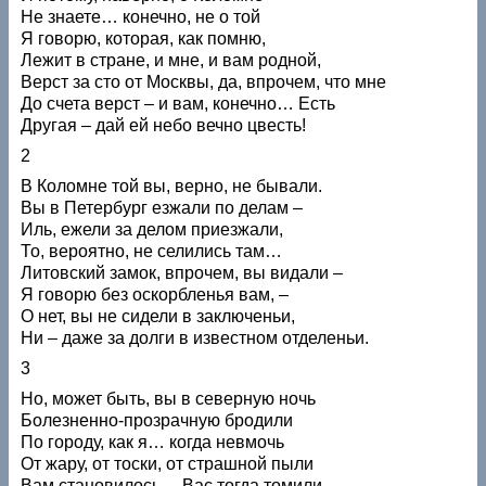
Не знаете… конечно, не о той
Я говорю, которая, как помню,
Лежит в стране, и мне, и вам родной,
Верст за сто от Москвы, да, впрочем, что мне
До счета верст – и вам, конечно… Есть
Другая – дай ей небо вечно цвесть!
2
В Коломне той вы, верно, не бывали.
Вы в Петербург езжали по делам –
Иль, ежели за делом приезжали,
То, вероятно, не селились там…
Литовский замок, впрочем, вы видали –
Я говорю без оскорбленья вам, –
О нет, вы не сидели в заключеньи,
Ни – даже за долги в известном отделеньи.
3
Но, может быть, вы в северную ночь
Болезненно-прозрачную бродили
По городу, как я… когда невмочь
От жару, от тоски, от страшной пыли
Вам становилось… Вас тогда томили