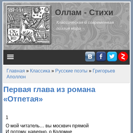
Перейти к основному содержанию
Оллам - Стихи
Классическая и современная
поэзия мира
Главное меню
Главная
»
Классика
»
Русские поэты
»
Григорьев
Вы здесь
Аполлон
Первая глава из романа
«Отпетая»
1
О мой читатель… вы москвич прямой
И потому, наверно, о Коломне