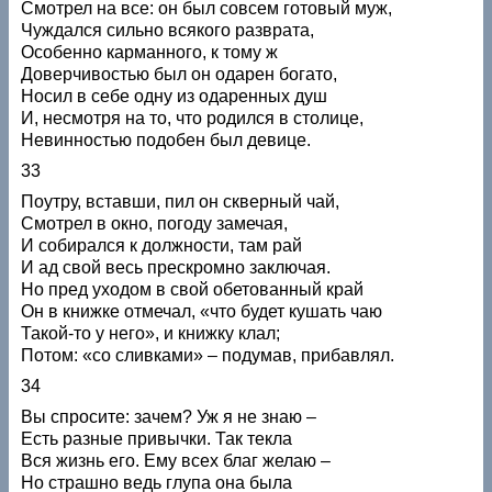
Смотрел на все: он был совсем готовый муж,
Чуждался сильно всякого разврата,
Особенно карманного, к тому ж
Доверчивостью был он одарен богато,
Носил в себе одну из одаренных душ
И, несмотря на то, что родился в столице,
Невинностью подобен был девице.
33
Поутру, вставши, пил он скверный чай,
Смотрел в окно, погоду замечая,
И собирался к должности, там рай
И ад свой весь прескромно заключая.
Но пред уходом в свой обетованный край
Он в книжке отмечал, «что будет кушать чаю
Такой-то у него», и книжку клал;
Потом: «со сливками» – подумав, прибавлял.
34
Вы спросите: зачем? Уж я не знаю –
Есть разные привычки. Так текла
Вся жизнь его. Ему всех благ желаю –
Но страшно ведь глупа она была