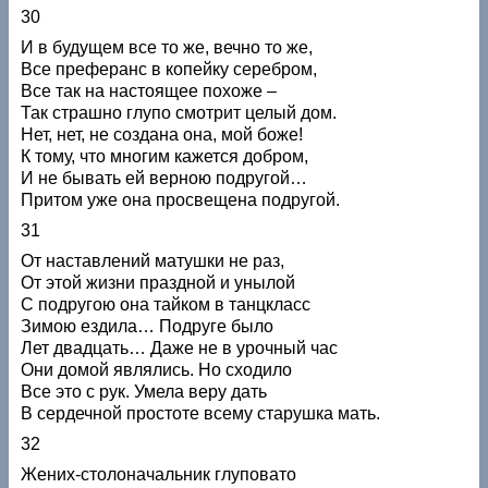
30
И в будущем все то же, вечно то же,
Все преферанс в копейку серебром,
Все так на настоящее похоже –
Так страшно глупо смотрит целый дом.
Нет, нет, не создана она, мой боже!
К тому, что многим кажется добром,
И не бывать ей верною подругой…
Притом уже она просвещена подругой.
31
От наставлений матушки не раз,
От этой жизни праздной и унылой
С подругою она тайком в танцкласс
Зимою ездила… Подруге было
Лет двадцать… Даже не в урочный час
Они домой являлись. Но сходило
Все это с рук. Умела веру дать
В сердечной простоте всему старушка мать.
32
Жених-столоначальник глуповато