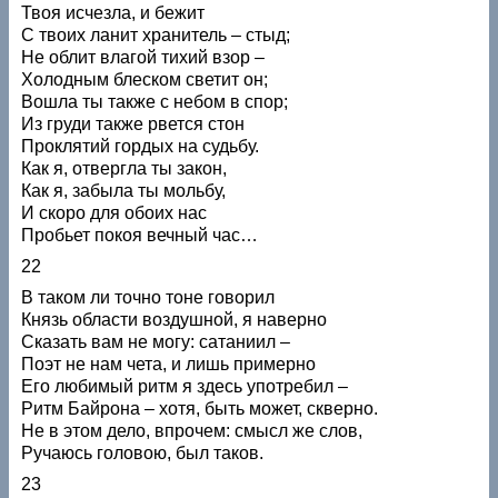
Твоя исчезла, и бежит
С твоих ланит хранитель – стыд;
Не облит влагой тихий взор –
Холодным блеском светит он;
Вошла ты также с небом в спор;
Из груди также рвется стон
Проклятий гордых на судьбу.
Как я, отвергла ты закон,
Как я, забыла ты мольбу,
И скоро для обоих нас
Пробьет покоя вечный час…
22
В таком ли точно тоне говорил
Князь области воздушной, я наверно
Сказать вам не могу: сатаниил –
Поэт не нам чета, и лишь примерно
Его любимый ритм я здесь употребил –
Ритм Байрона – хотя, быть может, скверно.
Не в этом дело, впрочем: смысл же слов,
Ручаюсь головою, был таков.
23