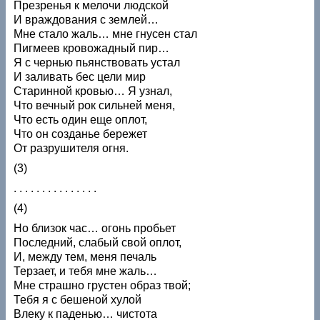
Презренья к мелочи людской
И враждования с землей…
Мне стало жаль… мне гнусен стал
Пигмеев кровожадный пир…
Я с чернью пьянствовать устал
И заливать бес цели мир
Старинной кровью… Я узнал,
Что вечный рок сильней меня,
Что есть один еще оплот,
Что он созданье бережет
От разрушителя огня.
(3)
. . . . . . . . . . . . . . .
(4)
Но близок час… огонь пробьет
Последний, слабый свой оплот,
И, между тем, меня печаль
Терзает, и тебя мне жаль…
Мне страшно грустен образ твой;
Тебя я с бешеной хулой
Влеку к паденью… чистота