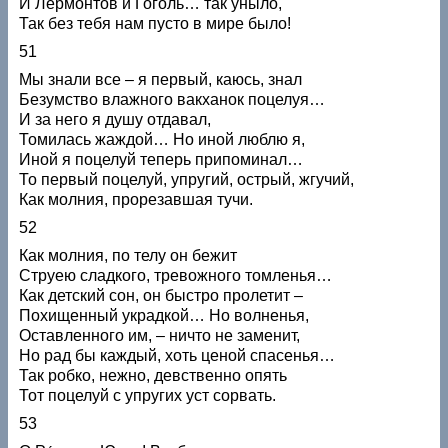
И Лермонтов и Гоголь… так уныло,
Так без тебя нам пусто в мире было!
51
Мы знали все – я первый, каюсь, знал
Безумство влажного вакханок поцелуя…
И за него я душу отдавал,
Томилась жаждой… Но иной люблю я,
Иной я поцелуй теперь припоминал…
То первый поцелуй, упругий, острый, жгучий,
Как молния, прорезавшая тучи.
52
Как молния, по телу он бежит
Струею сладкого, тревожного томленья…
Как детский сон, он быстро пролетит –
Похищенный украдкой… Но волненья,
Оставленного им, – ничто не заменит,
Но рад бы каждый, хоть ценой спасенья…
Так робко, нежно, девственно опять
Тот поцелуй с упругих уст сорвать.
53