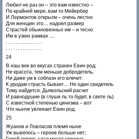
Любил не раз он – это вам известно –
По крайней мере, вам то Мейербер
И Лермонтов открыли – очень лестно
Для женщин это… надоел размер
Страстей обыкновенных им – и тесно
Им в узких рамках …
. . . . . . . . . . . . . . .
. . . . . . . . . . . . . . .
24
В наш век во вкусах странен Евин род;
Не красота, тем меньше добродетель,
Ни даже ум в соблазн его влечет:
К уродам страсть бывает… Не один свидетель
Тому найдется. Дьявольский расчет
И равнодушие (в глуши ль то будет, в свете ль)
С известной степенью цинизма – вот
Что нынче увлекает Евин род.
25
Жуанов и Ловласов племя ныне
Уж вывелось – героев больше нет;
Герой теперь сдал место героине,