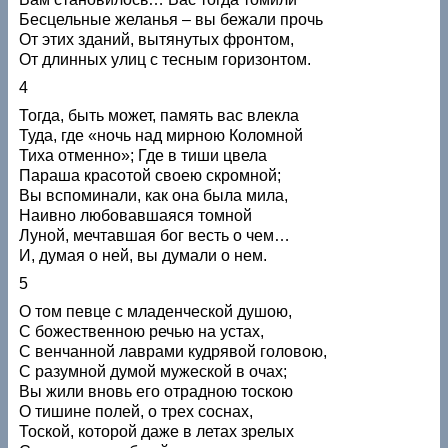
Бесцельные желанья – вы бежали прочь
От этих зданий, вытянутых фронтом,
От длинных улиц с тесным горизонтом.
4
Тогда, быть может, память вас влекла
Туда, где «ночь над мирною Коломной
Тиха отменно»; Где в тиши цвела
Параша красотой своею скромной;
Вы вспоминали, как она была мила,
Наивно любовавшаяся томной
Луной, мечтавшая бог весть о чем…
И, думая о ней, вы думали о нем.
5
О том певце с младенческой душою,
С божественною речью на устах,
С венчанной лаврами кудрявой головою,
С разумной думой мужеской в очах;
Вы жили вновь его отрадною тоскою
О тишине полей, о трех соснах,
Тоской, которой даже в летах зрелых