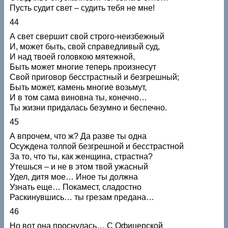
Пусть судит свет – судить тебя не мне!
44
А свет свершит свой строго-неизбежный
И, может быть, свой справедливый суд,
И над твоей головкою мятежной,
Быть может многие теперь произнесут
Свой приговор бесстрастный и безгрешный;
Быть может, камень многие возьмут,
И в том сама виновна ты, конечно…
Ты жизни придалась безумно и беспечно.
45
А впрочем, что ж? Да разве ты одна
Осуждена толпой безгрешной и бесстрастной
За то, что ты, как женщина, страстна?
Утешься – и не в этом твой ужасный
Удел, дитя мое… Иное ты должна
Узнать еще… Покамест, сладостно
Раскинувшись… ты грезам предана…
46
Но вот она проснулась… С Офицерской