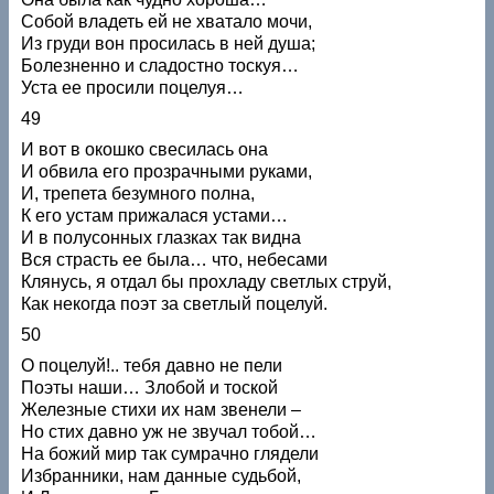
Собой владеть ей не хватало мочи,
Из груди вон просилась в ней душа;
Болезненно и сладостно тоскуя…
Уста ее просили поцелуя…
49
И вот в окошко свесилась она
И обвила его прозрачными руками,
И, трепета безумного полна,
К его устам прижалася устами…
И в полусонных глазках так видна
Вся страсть ее была… что, небесами
Клянусь, я отдал бы прохладу светлых струй,
Как некогда поэт за светлый поцелуй.
50
О поцелуй!.. тебя давно не пели
Поэты наши… Злобой и тоской
Железные стихи их нам звенели –
Но стих давно уж не звучал тобой…
На божий мир так сумрачно глядели
Избранники, нам данные судьбой,