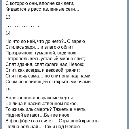
С которою они, вполне как дети,
Кидаются в расставленные сети…
13
. . . . . . . . . . . . . . .
14
Но что до ней, что до него?.. С зарею
Слилась заря… и влагою облит
Прозрачною, туманной, водяною –
Петрополь весь усталый мирно спит;
Спят здания, спят флаги над Невою;
Спит, как всегда, и вековой гранит;
Спит ночь сама… но спит она над нами
Сном ясновидящей с открытыми очами.
15
Болезненно-прозрачные черты
Ее лица в насильственном покое.
То жизнь иль смерть? Тяжелые мечты
Над ней витают…Бытие иное
В фосфо́ре глаз сияет… Страшной красоты
Полна больная… Так и над Невою