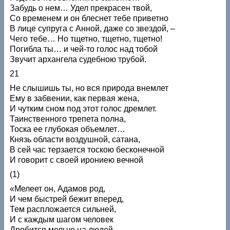
Забудь о нем… Удел прекрасен твой,
Со временем и он блеснет тебе приветно
В лице супруга с Анной, даже со звездой, –
Чего тебе… Но тщетно, тщетно, тщетно!
Погибла ты… и чей-то голос над тобой
Звучит архангела судебною трубой.
21
Не слышишь ты, но вся природа внемлет
Ему в забвении, как первая жена,
И чутким сном под этот голос дремлет.
Таинственного трепета полна,
Тоска ее глубокая объемлет…
Князь области воздушной, сатана,
В сей час терзается тоскою бесконечной
И говорит с своей ирониею вечной
(1)
«Мелеет он, Адамов род,
И чем быстрей бежит вперед,
Тем распложается сильней,
И с каждым шагом человек
Дробится мельче на людей.