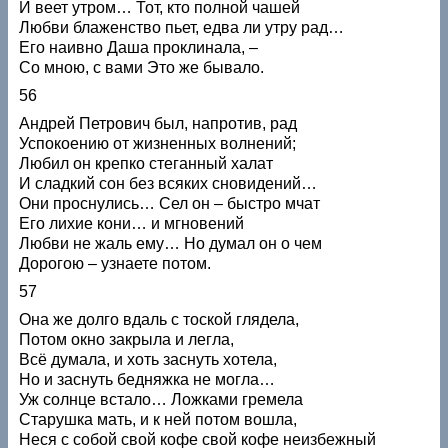
И веет утром… Тот, кто полной чашей
Любви блаженство пьет, едва ли утру рад…
Его наивно Даша проклинала, –
Со мною, с вами Это же бывало.
56
Андрей Петрович был, напротив, рад
Успокоению от жизненных волнений;
Любил он крепко стеганный халат
И сладкий сон без всяких сновидений…
Они проснулись… Сел он – быстро мчат
Его лихие кони… и мгновений
Любви не жаль ему… Но думал он о чем
Дорогою – узнаете потом.
57
Она же долго вдаль с тоской глядела,
Потом окно закрыла и легла,
Всё думала, и хоть заснуть хотела,
Но и заснуть бедняжка не могла…
Уж солнце встало… Ложками гремела
Старушка мать, и к ней потом вошла,
Неся с собой свой кофе свой кофе неизбежный