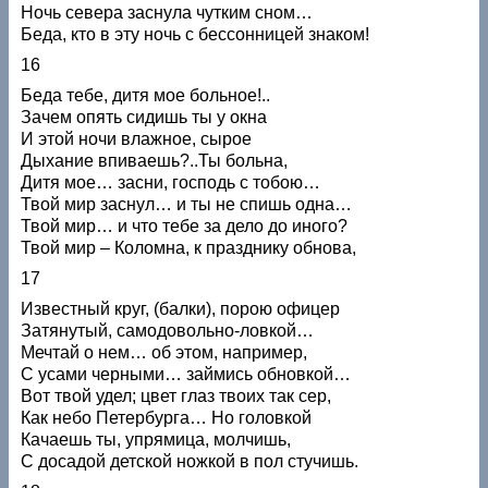
Ночь севера заснула чутким сном…
Беда, кто в эту ночь с бессонницей знаком!
16
Беда тебе, дитя мое больное!..
Зачем опять сидишь ты у окна
И этой ночи влажное, сырое
Дыхание впиваешь?..Ты больна,
Дитя мое… засни, господь с тобою…
Твой мир заснул… и ты не спишь одна…
Твой мир… и что тебе за дело до иного?
Твой мир – Коломна, к празднику обнова,
17
Известный круг, (балки), порою офицер
Затянутый, самодовольно-ловкой…
Мечтай о нем… об этом, например,
С усами черными… займись обновкой…
Вот твой удел; цвет глаз твоих так сер,
Как небо Петербурга… Но головкой
Качаешь ты, упрямица, молчишь,
С досадой детской ножкой в пол стучишь.