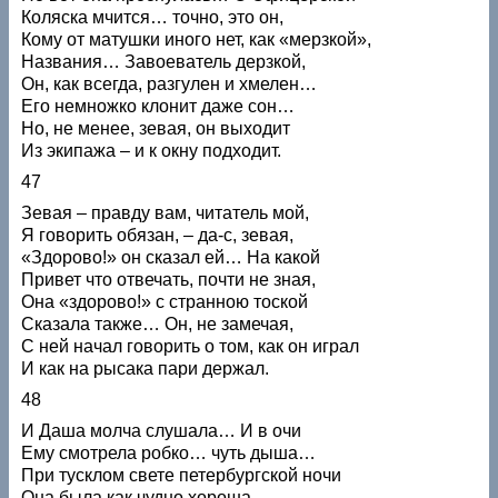
Коляска мчится… точно, это он,
Кому от матушки иного нет, как «мерзкой»,
Названия… Завоеватель дерзкой,
Он, как всегда, разгулен и хмелен…
Его немножко клонит даже сон…
Но, не менее, зевая, он выходит
Из экипажа – и к окну подходит.
47
Зевая – правду вам, читатель мой,
Я говорить обязан, – да-с, зевая,
«Здорово!» он сказал ей… На какой
Привет что отвечать, почти не зная,
Она «здорово!» с странною тоской
Сказала также… Он, не замечая,
С ней начал говорить о том, как он играл
И как на рысака пари держал.
48
И Даша молча слушала… И в очи
Ему смотрела робко… чуть дыша…
При тусклом свете петербургской ночи
Она была как чудно хороша…