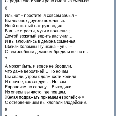
Страдал «погибший рано смертью смелых».
6
Иль нет – простите, я совсем забыл –
Вы человек другого поколенья:
Иной вожатый вас руководил
В иные страсти, муки и волненья;
Другой вожатый верить вас учил…
И вы влюбились в демона сомненья,
Вблизи Коломны Пушкина – увы! –
С тем злобным демоном бродили вечно вы!
7
А может быть, и вовсе не бродили,
Что даже вероятней… По ночам
Вы спали, утром к должности ходили
И прочее, как следует… Но вам
Европеизм по сердцу… Выходили
Из оперы вы часто, где певцам,
Желая подражать приемам европейским,
С остервенением вы хлопали злодейским.
8