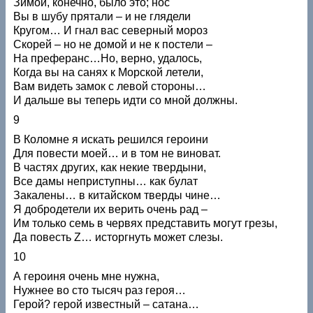
Зимой, конечно, было это; нос
Вы в шубу прятали – и не глядели
Кругом… И гнал вас северный мороз
Скорей – но не домой и не к постели –
На преферанс…Но, верно, удалось,
Когда вы на санях к Морской летели,
Вам видеть замок с левой стороны…
И дальше вы теперь идти со мной должны.
9
В Коломне я искать решился героини
Для повести моей… и в том не виноват.
В частях других, как некие твердыни,
Все дамы неприступны… как булат
Закалены… в китайском тверды чине…
Я добродетели их верить очень рад –
Им только семь в червях представить могут грезы,
Да повесть Z… исторгнуть может слезы.
10
А героиня очень мне нужна,
Нужнее во сто тысяч раз героя…
Герой? герой известный – сатана…