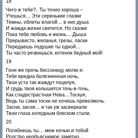
18
Чего ж тебе?.. Ты точно хороша –
Утешься… Эти серенькие глазки
Темны, облиты влагой… в них душа
И жажда жизни светится. Но сказки
Пока тебе любовь и жизнь… Дыша
Прерывисто, желанья, грезы, ласки
Передаешь подушке ты одной…
Ты часто резвишься, котенок бедный мой!
19
Гони же прочь бессоницу, молю я:
Тебе вредна болезненная ночь,
Твои уста так жаждут поцелуя,
И грудь твоя колышется точь-в-точь,
Как сладострастная Нева…Тоскуя,
Ведь ты сама тоски не хочешь превозмочь.
Засни, засни… и так уж засверкали
Твои глаза холодным блеском стали.
20
Погибнешь ты… меж ночью и тобой
Родство необъяснимое заметно…