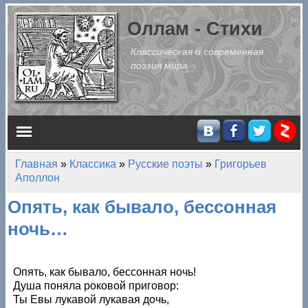
Перейти к основному содержанию
Оллам - Стихи
Классическая и современная
поэзия мира
Главное меню
Главная
»
Классика
»
Русские поэты
»
Григорьев
Вы здесь
Аполлон
Опять, как бывало, бессонная
ночь…
Опять, как бывало, бессонная ночь!
Душа поняла роковой приговор:
Ты Евы лукавой лукавая дочь,