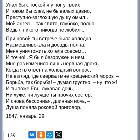
Упал бы с тоской я у ног у твоих
И током бы слез, не бывалых давно,
Преступно-заглохшую душу омыл…
Мой ангел… так свято, глубоко, полно
Ведь я никого никогда не любил!..
При новой ты встрече была холодна,
Насмешливо-зла и досады полна,
Меня уничтожить хотела совсем…
И точно!.. Я был безоружен и нем.
Мне раз изменила лишь нервная дрожь,
Когда я в ответ на холодный вопрос,
На взгляд, где сверкал мне крещенский мороз, –
Борьба, так борьба! – думал грустно, – ну что ж!
И ты тоже Евы лукавая дочь,
Ни хуже, ни лучше ты прочих сестер.
И снова бессонная, длинная ночь, –
Душа поняла роковой приговор.
1847, январь, 29
139