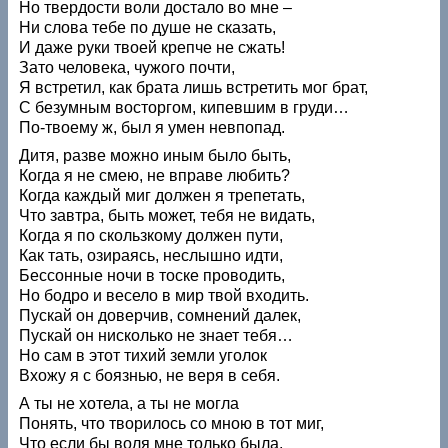
Но твердости воли достало во мне –
Ни слова тебе по душе не сказать,
И даже руки твоей крепче не сжать!
Зато человека, чужого почти,
Я встретил, как брата лишь встретить мог брат,
С безумным восторгом, кипевшим в груди…
По-твоему ж, был я умен невпопад.
Дитя, разве можно иным было быть,
Когда я не смею, не вправе любить?
Когда каждый миг должен я трепетать,
Что завтра, быть может, тебя не видать,
Когда я по скользкому должен пути,
Как тать, озираясь, неслышно идти,
Бессонные ночи в тоске проводить,
Но бодро и весело в мир твой входить.
Пускай он доверчив, сомнений далек,
Пускай он нисколько не знает тебя…
Но сам в этот тихий земли уголок
Вхожу я с боязнью, не веря в себя.
А ты не хотела, а ты не могла
Понять, что творилось со мною в тот миг,
Что если бы воля мне только была,