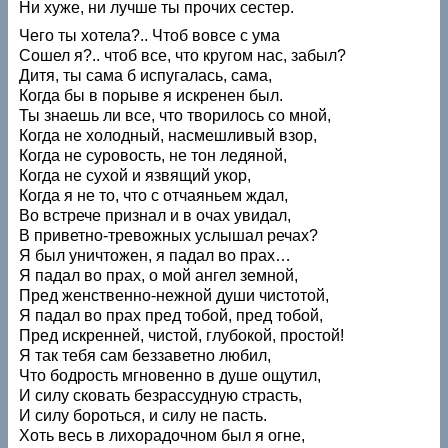
Ни хуже, ни лучше ты прочих сестер.
Чего ты хотела?.. Чтоб вовсе с ума
Сошел я?.. чтоб все, что кругом нас, забыл?
Дитя, ты сама б испугалась, сама,
Когда бы в порыве я искренен был.
Ты знаешь ли все, что творилось со мной,
Когда не холодный, насмешливый взор,
Когда не суровость, не тон ледяной,
Когда не сухой и язвящий укор,
Когда я не то, что с отчаяньем ждал,
Во встрече признал и в очах увидал,
В приветно-тревожных услышал речах?
Я был уничтожен, я падал во прах…
Я падал во прах, о мой ангел земной,
Пред женственно-нежной души чистотой,
Я падал во прах пред тобой, пред тобой,
Пред искренней, чистой, глубокой, простой!
Я так тебя сам беззаветно любил,
Что бодрость мгновенно в душе ощутил,
И силу сковать безрассудную страсть,
И силу бороться, и силу не пасть.
Хоть весь в лихорадочном был я огне,