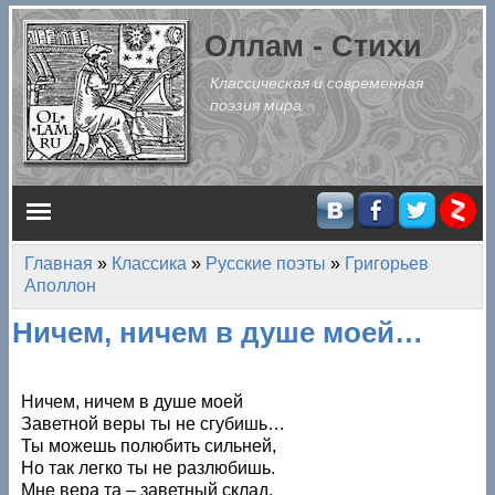
Перейти к основному содержанию
Оллам - Стихи
Классическая и современная
поэзия мира
Главное меню
Главная
»
Классика
»
Русские поэты
»
Григорьев
Вы здесь
Аполлон
Ничем, ничем в душе моей…
Ничем, ничем в душе моей
Заветной веры ты не сгубишь…
Ты можешь полюбить сильней,
Но так легко ты не разлюбишь.
Мне вера та – заветный склад,