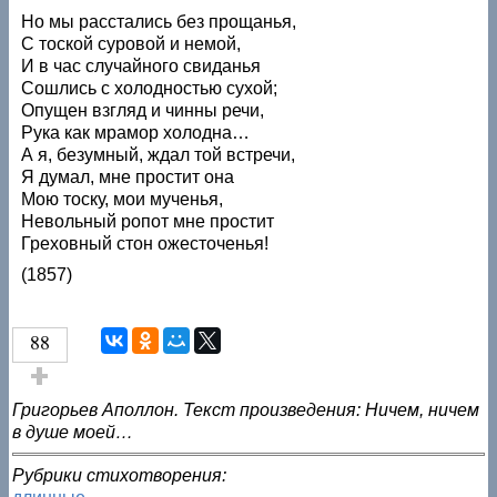
Но мы расстались без прощанья,
С тоской суровой и немой,
И в час случайного свиданья
Сошлись с холодностью сухой;
Опущен взгляд и чинны речи,
Рука как мрамор холодна…
А я, безумный, ждал той встречи,
Я думал, мне простит она
Мою тоску, мои мученья,
Невольный ропот мне простит
Греховный стон ожесточенья!
(1857)
88
Голос за!
Григорьев Аполлон. Текст произведения: Ничем, ничем
в душе моей…
Рубрики стихотворения: