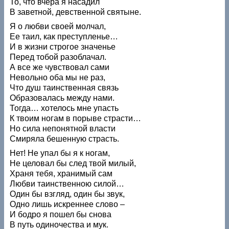
То, что вчера я насадил
В заветной, девственной святыне.
Я о любви своей молчал,
Ее таил, как преступленье…
И в жизни строгое значенье
Перед тобой разоблачал.
А все же чувствовал сами
Невольно оба мы не раз,
Что душ таинственная связь
Образовалась между нами.
Тогда… хотелось мне упасть
К твоим ногам в порыве страсти…
Но сила непонятной власти
Смиряла бешенную страсть.
Нет! Не упал бы я к ногам,
Не целовал бы след твой милый,
Храня тебя, хранимый сам
Любви таинственною силой…
Один бы взгляд, один бы звук,
Одно лишь искреннее слово –
И бодро я пошел бы снова
В путь одиночества и мук.