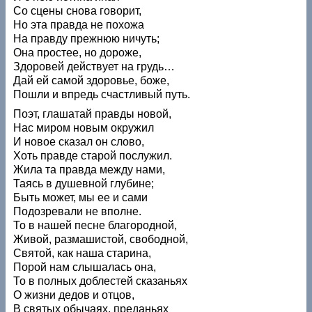
Со сцены снова говорит,
Но эта правда не похожа
На правду прежнюю ничуть;
Она простее, но дороже,
Здоровей действует на грудь…
Дай ей самой здоровье, боже,
Пошли и впредь счастливый путь.
Поэт, глашатай правды новой,
Нас миром новым окружил
И новое сказал он слово,
Хоть правде старой послужил.
Жила та правда между нами,
Таясь в душевной глубине;
Быть может, мы ее и сами
Подозревали не вполне.
То в нашей песне благородной,
Живой, размашистой, свободной,
Святой, как наша старина,
Порой нам слышалась она,
То в полных доблестей сказаньях
О жизни дедов и отцов,
В святых обычаях, преданьях