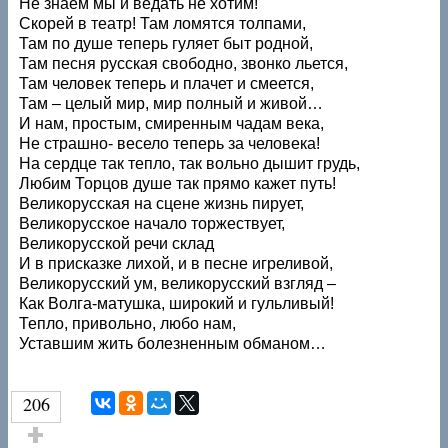
Не знаем мы и ведать не хотим!
Скорей в театр! Там ломятся толпами,
Там по душе теперь гуляет быт родной,
Там песня русская свободно, звонко льется,
Там человек теперь и плачет и смеется,
Там – целый мир, мир полный и живой…
И нам, простым, смиренным чадам века,
Не страшно- весело теперь за человека!
На сердце так тепло, так вольно дышит грудь,
Любим Торцов душе так прямо кажет путь!
Великорусская на сцене жизнь пирует,
Великорусское начало торжествует,
Великорусской речи склад
И в присказке лихой, и в песне игреливой,
Великорусский ум, великорусский взгляд –
Как Волга-матушка, широкий и гульливый!
Тепло, привольно, любо нам,
Уставшим жить болезненным обманом…
206