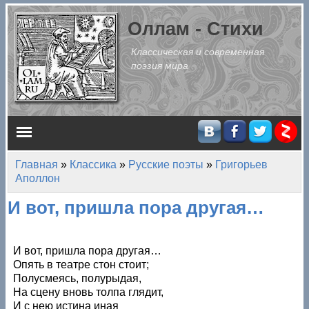
Перейти к основному содержанию
Оллам - Стихи
Классическая и современная
поэзия мира
Главное меню
Главная
»
Классика
»
Русские поэты
»
Григорьев
Вы здесь
Аполлон
И вот, пришла пора другая…
И вот, пришла пора другая…
Опять в театре стон стоит;
Полусмеясь, полурыдая,
На сцену вновь толпа глядит,
И с нею истина иная