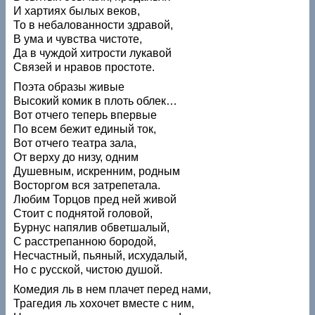
И хартиях былых веков,
То в небалованности здравой,
В ума и чувства чистоте,
Да в чуждой хитрости лукавой
Связей и нравов простоте.
Поэта образы живые
Высокий комик в плоть облек…
Вот отчего теперь впервые
По всем бежит единый ток,
Вот отчего театра зала,
От верху до низу, одним
Душевным, искренним, родным
Восторгом вся затрепетала.
Любим Торцов пред ней живой
Стоит с поднятой головой,
Бурнус напялив обветшалый,
С расстрепанною бородой,
Несчастный, пьяный, исхудалый,
Но с русской, чистою душой.
Комедия ль в нем плачет перед нами,
Трагедия ль хохочет вместе с ним,