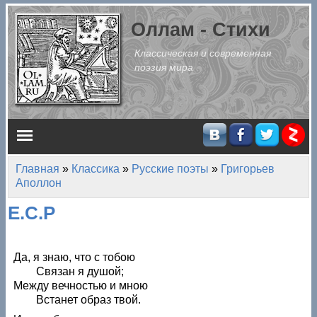
Перейти к основному содержанию
Оллам - Стихи
Классическая и современная
поэзия мира
Главное меню
Главная
»
Классика
»
Русские поэты
»
Григорьев
Вы здесь
Аполлон
Е.С.Р
Да, я знаю, что с тобою
Связан я душой;
Между вечностью и мною
Встанет образ твой.