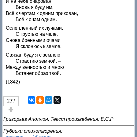
И на небе очарован
Вновь я буду им,
Всё к чертам к одним прикован,
Всё к очам одним.
Ослепленный их лучами,
С грустью на челе,
Снова бренными очами
Я склонюсь к земле.
Связан буду я с землею
Страстию земной, –
Между вечностью и мною
Встанет образ твой.
(1842)
237
Голос за!
Григорьев Аполлон. Текст произведения: Е.С.Р
Рубрики стихотворения: