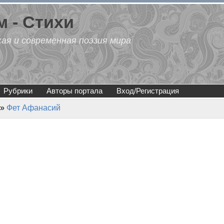
 - Стихи
кая и современная поэзия мира
Рубрики
Авторы портала
Вход/Регистрация
»
Фет Афанасий