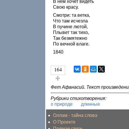
В нем хочет видеть
Свою красу.
Смотри: та ветка,
Что там исчезла
В пучине лютой,
Плывет так тихо,
Так безмятежно
По вечной влаге.
1840
164
Голос за!
Фет Афанасий. Текст произведени
Рубрики стихотворения:
о природе
длинные
Оллам - тайна слова
О Проекте
Прямая связь