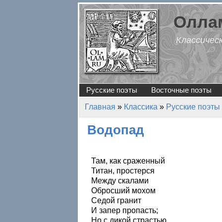
Перейти к основному содержанию
Оллам
Классичес
Русские поэты
Восточные поэты
Главная
»
Классика
»
Русские поэты
Вы здесь
Водопад
Там, как сраженный
Титан, простерся
Между скалами
Обросший мохом
Седой гранит
И запер пропасть;
Но с дикой страстью