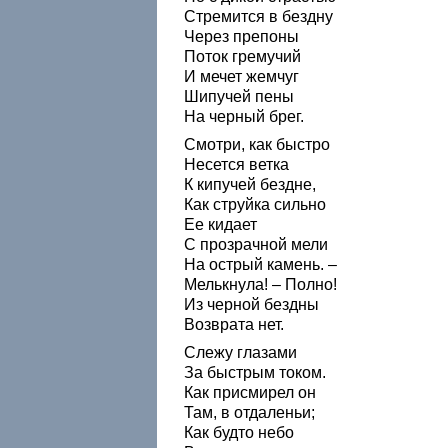
Стремится в бездну
Через препоны
Поток гремучий
И мечет жемчуг
Шипучей пены
На черный брег.
Смотри, как быстро
Несется ветка
К кипучей бездне,
Как струйка сильно
Ее кидает
С прозрачной мели
На острый камень. –
Мелькнула! – Полно!
Из черной бездны
Возврата нет.
Слежу глазами
За быстрым током.
Как присмирел он
Там, в отдаленьи;
Как будто небо