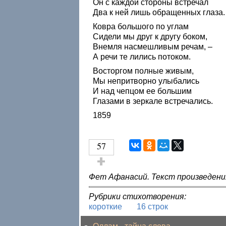
Он с каждой стороны встречал
Два к ней лишь обращенных глаза.
Ковра большого по углам
Сидели мы друг к другу боком,
Внемля насмешливым речам, –
А речи те лились потоком.
Восторгом полные живым,
Мы непритворно улыбались
И над чепцом ее большим
Глазами в зеркале встречались.
1859
57
Голос за!
Фет Афанасий. Текст произведени
Рубрики стихотворения:
короткие
16 строк