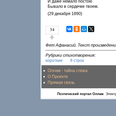
И даже немало постою
Бывало в сердечке твоем.
(29 декабря 1890)
34
Голос за!
Фет Афанасий. Текст произведени
Рубрики стихотворения:
короткие
8 строк
Оллам - тайна слова
О Проекте
Прямая связь
Поэтический портал Оллам
. Элект