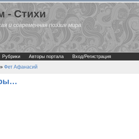
 - Стихи
кая и современная поэзия мира
Рубрики
Авторы портала
Вход/Регистрация
»
Фет Афанасий
ары…