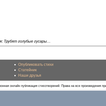
я: Трубят голубые гусары…
Опубликовать стихи
Статейник
Наши друзья
ронная онлайн публикация стихотворений. Права на все произведения п