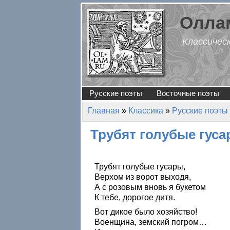
Перейти к основному содержанию
Оллам
Классичес
Русские поэты
Восточные поэты
Главная
»
Классика
»
Русские поэты
Вы здесь
Трубят голубые гус
Трубят голубые гусары,
Верхом из ворот выходя,
А с розовым вновь я букетом
К тебе, дорогое дитя.
Вот дикое было хозяйство!
Военщина, земский погром…