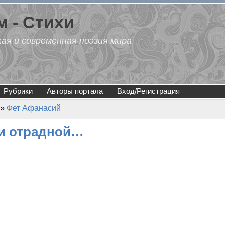
 - Стихи
кая и современная поэзия мира
Рубрики
Авторы портала
Вход/Регистрация
»
Фет Афанасий
ни отрадной…