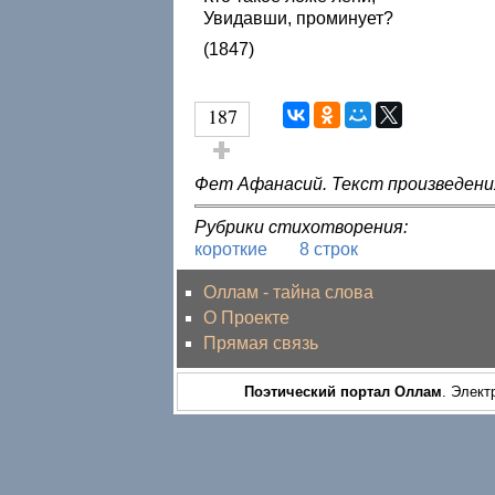
Увидавши, проминует?
(1847)
187
Голос за!
Фет Афанасий. Текст произведени
Рубрики стихотворения:
короткие
8 строк
Оллам - тайна слова
О Проекте
Прямая связь
Поэтический портал Оллам
. Элект