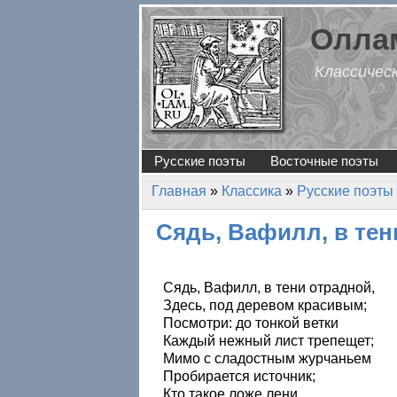
Перейти к основному содержанию
Оллам
Классичес
Русские поэты
Восточные поэты
Главная
»
Классика
»
Русские поэты
Вы здесь
Сядь, Вафилл, в те
Сядь, Вафилл, в тени отрадной,
Здесь, под деревом красивым;
Посмотри: до тонкой ветки
Каждый нежный лист трепещет;
Мимо с сладостным журчаньем
Пробирается источник;
Кто такое ложе лени,