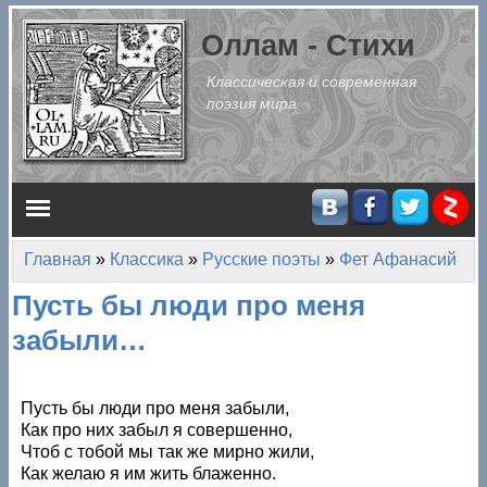
Перейти к основному содержанию
Оллам - Стихи
Классическая и современная
поэзия мира
Главное меню
Главная
»
Классика
»
Русские поэты
»
Фет Афанасий
Вы здесь
Пусть бы люди про меня
забыли…
Пусть бы люди про меня забыли,
Как про них забыл я совершенно,
Чтоб с тобой мы так же мирно жили,
Как желаю я им жить блаженно.