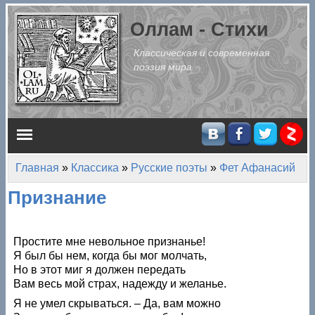
Перейти к основному содержанию
Оллам - Стихи
Классическая и современная
поэзия мира
Главное меню
Главная
»
Классика
»
Русские поэты
»
Фет Афанасий
Вы здесь
Признание
Простите мне невольное признанье!
Я был бы нем, когда бы мог молчать,
Но в этот миг я должен передать
Вам весь мой страх, надежду и желанье.
Я не умел скрываться. – Да, вам можно