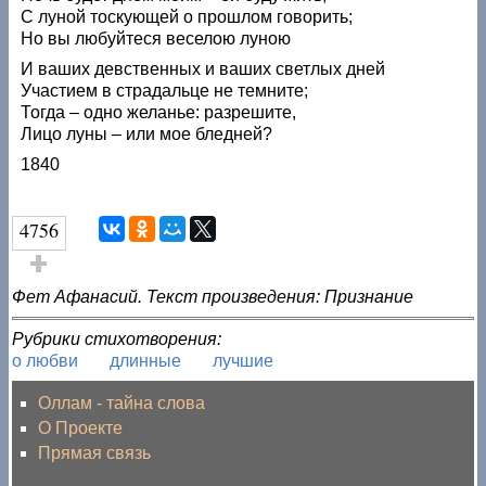
С луной тоскующей о прошлом говорить;
Но вы любуйтеся веселою луною
И ваших девственных и ваших светлых дней
Участием в страдальце не темните;
Тогда – одно желанье: разрешите,
Лицо луны – или мое бледней?
1840
4756
Голос за!
Фет Афанасий. Текст произведения: Признание
Рубрики стихотворения:
о любви
длинные
лучшие
Оллам - тайна слова
О Проекте
Прямая связь