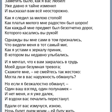
Заметить было, как я вас любил!
Уже давно я тайне изменил
И высказал вам всё неосторожно.
Как я следил за милою стопой!
Как платья милого мне радостен был шорох!
Как каждый мне предмет был безотчетно дорог,
Которого касались вы рукой!
Однажды вы мне сами в том признались,
Что видели меня в тот самый миг,
Как я устами к зеркалу приник,
В котором вы недавно улыбались.
И я мечтал, что к вам закралась в грудь
Моей души безумная тревога;
Скажите мне, – не смейтесь так жестоко:
Могла ли в вас наружность обмануть?
Но если я безжалостно обманут, –
Один ваш взгляд, один полунамек –
И нет меня, и я уже далек,
И вздохи вас печалить перестанут.
Вдали от вас измучуся, изною,
Ночь будет днем моим – ей буду жить,