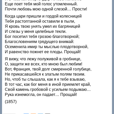
Еще поет тебя мой голос утомленный.
Почти любовь мою одной слезой… Прости!
Когда цари пришли и гордой колесницей
Тебя растоптанной оставили в пыли,
Я кровь твою унять умел их багряницей
И слезы у меня целебные текли.
Бог посетил тебя грозою благотворной;
Благословениям грядущего внимай:
Осеменила имир ты мыслью плодотворной,
И равенство пожнет ее плоды. Прощай!
Я вижу, что лежу полуживой в гробнице,
О, защити же всех, кто мною был любим!
Вот, Франция, твой долг смиренной голубице,
Не прикасавшейся к златым полям твоим.
Но, чтоб ты слышала, как я к тебе взываю,
В тот час, как бог меня в иной приемлет край,
Свой камень гробовой с усильем подымаю…
Рука изнемогла, он падает… Прощай!
(1857)