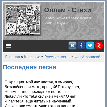
Перейти к основному содержанию
Оллам - Стихи
Классическая и современная
поэзия мира
Главное меню
Главная
»
Классика
»
Русские поэты
»
Фет Афанасий
Вы здесь
Последняя песня
О Франция, мой час настал, я умираю,
Возлюбленная мать, прощай! Покину свет, –
Но имя я твое последним повторяю.
Любил ли кто тебя сильней меня? О нет!
Я пел тебя, еще читать не наученный,
И в час, как смерть удар готова нанести,